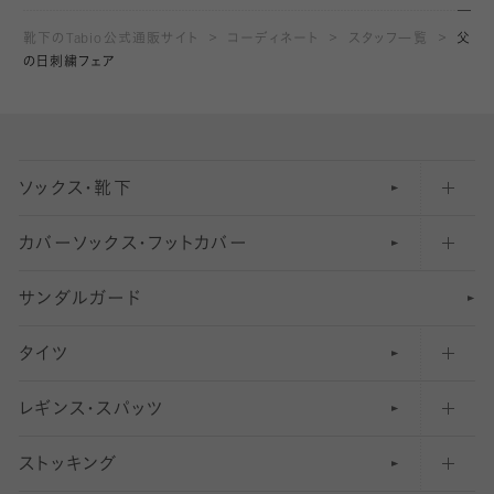
靴下のTabio公式通販サイト
コーディネート
スタッフ一覧
父
の日刺繍フェア
ソックス・靴下
カバーソックス・フットカバー
五本指ソックス・靴下
サンダルガード
足袋ソックス・靴下
フットカバー・カバーソックス（深め）
タイツ
無地・プレーンソックス・靴下
フットカバー・カバーソックス（ふつう）
レギンス・スパッツ
柄ソックス・靴下
フットカバー・カバーソックス（浅め）
30
デニール以下のタイツ（薄手タイツ）
ストッキング
スニーカー（くるぶし）用ソックス
31
柄レギンス
〜40デニールタイツ