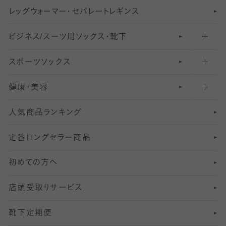
レ
ッ
アンクル・ショートソックス（くるぶし上）
41
無地レギンス
伝線しにくいストッキング
グ
ウ
〜60デニールタイツ
ォ
ー
マ
ー
・
セ
パレー
ト
レ
ギン
ス
ビジネス/スーツ用
クルーソックス（ふくらはぎ下）
61
レギンスパンツ（レギパン）
ショートストッキング
〜80デニールタイツ
ソックス・靴下
スポーツソックス
ハイソックス
81
マタニティレギンス
結婚式用ストッキング
匠シリーズ
〜110デニールタイツ
健康・美容
オーバーニー・ニーハイソックス
111
5
美脚ストッキング
フレッシャーズ向けソックス・靴下
ランニングソックス・靴下
分丈
〜210デニールタイツ
レギンス
人気商品ランキング
211
6
オールスルーストッキング
冠婚葬祭向けソックス・靴下
ゴルフソックス・靴下
インナーソックス
分丈レギンス
デニールタイツ以上（防寒・厚手タイツ）
定番ロングセラー商品
7
スーツカジュアルソックス・靴下
サッカー・フットサル用ソックス
加圧・着圧ソックス
分丈
レギンス
初めての方へ
8
ロングホーズ
ヨガソックス・靴下
冷えとり靴下
分丈
レギンス
店頭受取りサービス
10
スポーツ用レッグウォーマー
着圧・加圧タイツ
分丈
レギンス
靴下定期便
12
SS
むくみ対策
分丈レギンス
サイズ（21～23cm）