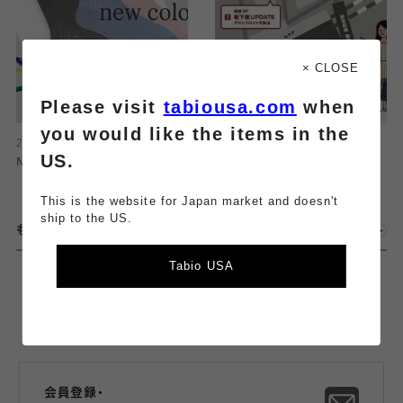
× CLOSE
Please visit
tabiousa.com
when
you would like the items in the
2026.07.27
2026.07.15
US.
New color →→→
最大３店舗で使えるお得なクーポ
ン配布！
This is the website for Japan market and doesn't
ship to the US.
もっとみる
Tabio USA
会員登録・