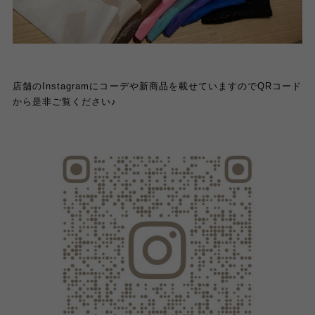
店舗の
Instagram
にコーデや新商品を載せていますので
QR
コード
から是非ご覧ください
♪