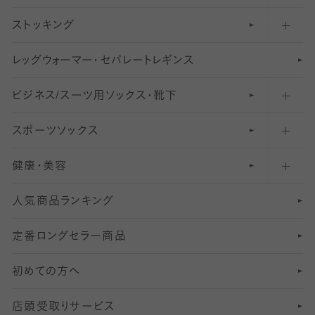
ストッキング
スニーカー（くるぶし）用ソックス
31
柄レギンス
〜40デニールタイツ
レ
ッ
アンクル・ショートソックス（くるぶし上）
41
無地レギンス
伝線しにくいストッキング
グ
ウ
〜60デニールタイツ
ォ
ー
マ
ー
・
セ
パレー
ト
レ
ギン
ス
ビジネス/スーツ用
クルーソックス（ふくらはぎ下）
61
レギンスパンツ（レギパン）
ショートストッキング
〜80デニールタイツ
ソックス・靴下
スポーツソックス
ハイソックス
81
マタニティレギンス
結婚式用ストッキング
匠シリーズ
〜110デニールタイツ
健康・美容
オーバーニー・ニーハイソックス
111
5
美脚ストッキング
フレッシャーズ向けソックス・靴下
ランニングソックス・靴下
分丈
〜210デニールタイツ
レギンス
人気商品ランキング
211
6
オールスルーストッキング
冠婚葬祭向けソックス・靴下
ゴルフソックス・靴下
インナーソックス
分丈レギンス
デニールタイツ以上（防寒・厚手タイツ）
定番ロングセラー商品
7
スーツカジュアルソックス・靴下
サッカー・フットサル用ソックス
加圧・着圧ソックス
分丈
レギンス
初めての方へ
8
ロングホーズ
ヨガソックス・靴下
冷えとり靴下
分丈
レギンス
店頭受取りサービス
10
スポーツ用レッグウォーマー
着圧・加圧タイツ
分丈
レギンス