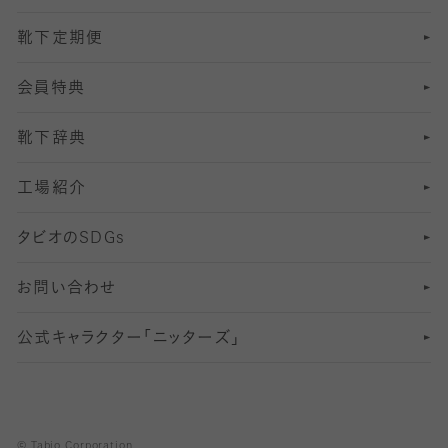
靴下定期便
12
SS
むくみ対策
分丈レギンス
サイズ（21～23cm）
会員特典
13
S
足の疲れ対策
サイズ（22～25cm）
分丈レギンス
靴下辞典
M
足の臭い対策
サイズ（25～27cm）
工場紹介
L
冷え対策
サイズ（27～29cm）
タビオの
SDGs
靴ずれ対策
お問い合わせ
快適な睡眠対策
公式キャラクター「ニッターズ」
© Tabio Corporation