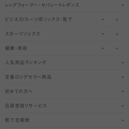
レ
ッ
アンクル・ショートソックス（くるぶし上）
41
無地レギンス
伝線しにくいストッキング
グ
ウ
〜60デニールタイツ
ォ
ー
マ
ー
・
セ
パレー
ト
レ
ギン
ス
ビジネス/スーツ用
クルーソックス（ふくらはぎ下）
61
レギンスパンツ（レギパン）
ショートストッキング
〜80デニールタイツ
ソックス・靴下
スポーツソックス
ハイソックス
81
マタニティレギンス
結婚式用ストッキング
匠シリーズ
〜110デニールタイツ
健康・美容
オーバーニー・ニーハイソックス
111
5
美脚ストッキング
フレッシャーズ向けソックス・靴下
ランニングソックス・靴下
分丈
〜210デニールタイツ
レギンス
人気商品ランキング
211
6
オールスルーストッキング
冠婚葬祭向けソックス・靴下
ゴルフソックス・靴下
インナーソックス
分丈レギンス
デニールタイツ以上（防寒・厚手タイツ）
定番ロングセラー商品
7
スーツカジュアルソックス・靴下
サッカー・フットサル用ソックス
加圧・着圧ソックス
分丈
レギンス
初めての方へ
8
ロングホーズ
ヨガソックス・靴下
冷えとり靴下
分丈
レギンス
店頭受取りサービス
10
スポーツ用レッグウォーマー
着圧・加圧タイツ
分丈
レギンス
靴下定期便
12
SS
むくみ対策
分丈レギンス
サイズ（21～23cm）