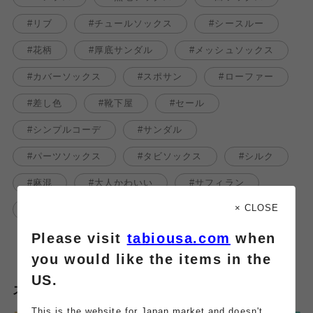
リブ
チュールソックス
シースルー
花柄
厚底サンダル
メッシュソックス
カバーソックス
スポサン
ローファー
差し色
靴下屋
セール
シンプルコーデ
サンダル
パーツソックス
タビソックス
シルク
麻混
大人かわいい
サフィラン
× CLOSE
リネン
無地
カラフル
SALE
Please visit
tabiousa.com
when
you would like the items in the
US.
スタッフのその他のブログはこちら
This is the website for Japan market and doesn't