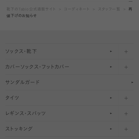
靴下のTabio公式通販サイト
コーディネート
スタッフ一覧
再
値下げのお知らせ
ソックス・靴下
カバーソックス・フットカバー
五本指ソックス・靴下
サンダルガード
足袋ソックス・靴下
フットカバー・カバーソックス（深め）
タイツ
無地・プレーンソックス・靴下
フットカバー・カバーソックス（ふつう）
レギンス・スパッツ
柄ソックス・靴下
フットカバー・カバーソックス（浅め）
30
デニール以下のタイツ（薄手タイツ）
ストッキング
スニーカー（くるぶし）用ソックス
31
柄レギンス
〜40デニールタイツ