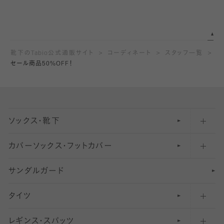
靴下のTabio公式通販サイト
コーディネート
スタッフ一覧
セール商品50%OFF！
ソックス・靴下
カバーソックス・フットカバー
五本指ソックス・靴下
サンダルガード
足袋ソックス・靴下
フットカバー・カバーソックス（深め）
タイツ
無地・プレーンソックス・靴下
フットカバー・カバーソックス（ふつう）
レギンス・スパッツ
柄ソックス・靴下
フットカバー・カバーソックス（浅め）
30
デニール以下のタイツ（薄手タイツ）