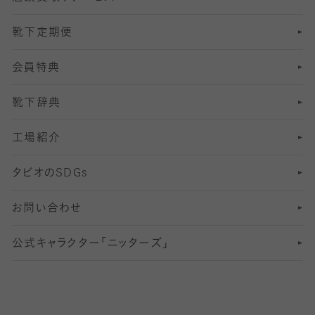
靴下定期便
12
SS
むくみ対策
分丈レギンス
サイズ（21～23cm）
会員特典
13
S
足の疲れ対策
サイズ（22～25cm）
分丈レギンス
靴下辞典
M
足の臭い対策
サイズ（25～27cm）
工場紹介
L
冷え対策
サイズ（27～29cm）
タビオの
SDGs
靴ずれ対策
お問い合わせ
快適な睡眠対策
公式キャラクター「ニッターズ」