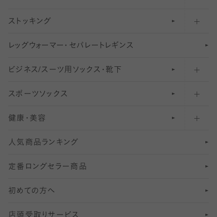
ストッキング
スニーカー（くるぶし）用ソックス
31
柄レギンス
〜40デニールタイツ
レ
ッ
アンクル・ショートソックス（くるぶし上）
41
無地レギンス
伝線しにくいストッキング
グ
ウ
〜60デニールタイツ
ォ
ー
マ
ー
・
セ
パレー
ト
レ
ギン
ス
ビジネス/スーツ用
クルーソックス（ふくらはぎ下）
61
レギンスパンツ（レギパン）
ショートストッキング
〜80デニールタイツ
ソックス・靴下
スポーツソックス
ハイソックス
81
マタニティレギンス
結婚式用ストッキング
匠シリーズ
〜110デニールタイツ
健康・美容
オーバーニー・ニーハイソックス
111
5
美脚ストッキング
フレッシャーズ向けソックス・靴下
ランニングソックス・靴下
分丈
〜210デニールタイツ
レギンス
人気商品ランキング
211
6
オールスルーストッキング
冠婚葬祭向けソックス・靴下
ゴルフソックス・靴下
インナーソックス
分丈レギンス
デニールタイツ以上（防寒・厚手タイツ）
定番ロングセラー商品
7
スーツカジュアルソックス・靴下
サッカー・フットサル用ソックス
加圧・着圧ソックス
分丈
レギンス
初めての方へ
8
ロングホーズ
ヨガソックス・靴下
冷えとり靴下
分丈
レギンス
店頭受取りサービス
10
スポーツ用レッグウォーマー
着圧・加圧タイツ
分丈
レギンス