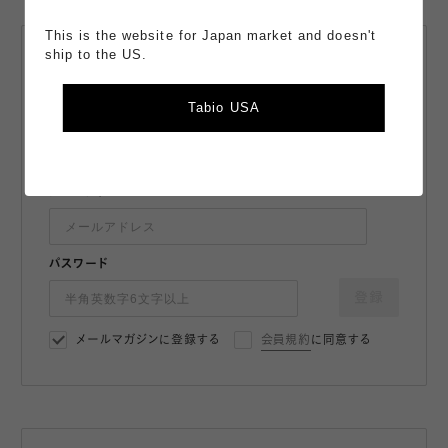
This is the website for Japan market and doesn't
ship to the US.
会員登録・
メールマガジン登録
Tabio USA
最新情報や限定クーポンをお届け。
購入でポイント獲得。会員は110円（税込）購入で+1ポイント獲
得。
メールアドレス
パスワード
登録
メールマガジンに登録する
会員規約
に同意する