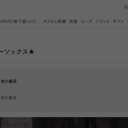
カスタム刺繍
特集
コーデ
ブランド
ギフト
,485円（靴下屋
fam）
ーソックス★
ン光の森店
ン光の森店