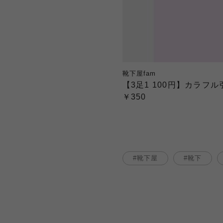
靴下屋fam
【3足1 100円】カラ
￥350
靴下屋
靴下