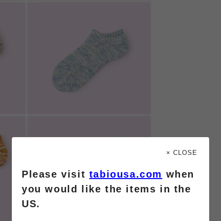
× CLOSE
Please visit
tabiousa.com
when
you would like the items in the
US.