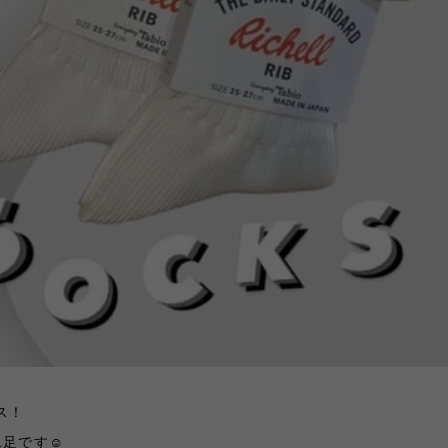
ス！
足です☺︎