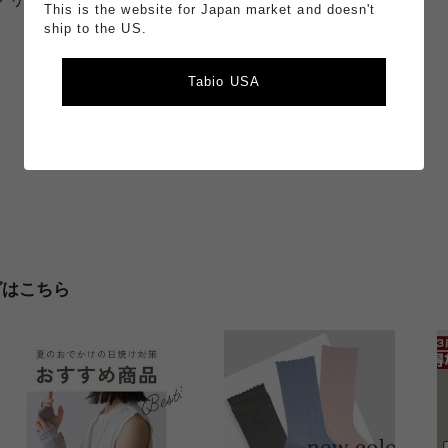
This is the website for Japan market and doesn't
ship to the US.
Tabio USA
グはこちら