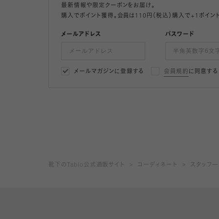
最新情報や限定クーポンをお届け。
購入でポイント獲得。会員は110円（税込）購入で+1ポイン
メールアドレス
パスワード
メールマガジンに登録する
会員規約
に同意する
靴下のTabio公式通販サイト
コーディネート
スタッフ