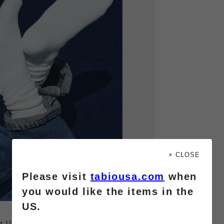
× CLOSE
Please visit
tabiousa.com
when
you would like the items in the
US.
シックリブクルー丈ソックス