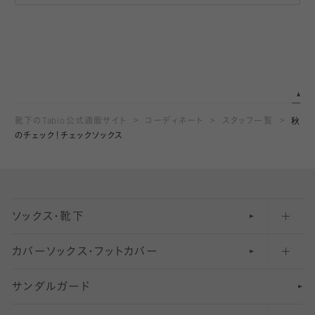
靴下のTabio公式通販サイト
コーディネート
スタッフ一覧
秋
のチェック！チェックソックス
ソックス・靴下
カバーソックス・フットカバー
五本指ソックス・靴下
サンダルガード
足袋ソックス・靴下
フットカバー・カバーソックス（深め）