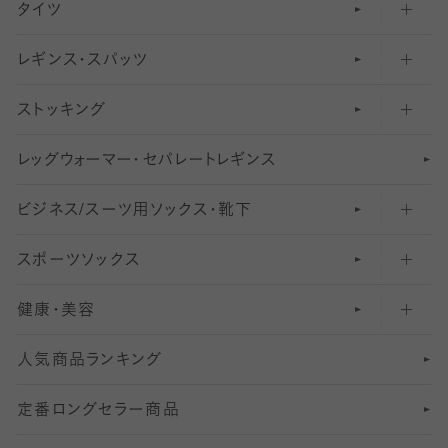
タイツ
無地・プレーンソックス・靴下
フットカバー・カバーソックス（ふつう）
レギンス・スパッツ
柄ソックス・靴下
フットカバー・カバーソックス（浅め）
30
デニール以下のタイツ（薄手タイツ）
ストッキング
スニーカー（くるぶし）用ソックス
31
柄レギンス
〜40デニールタイツ
レ
ッ
アンクル・ショートソックス（くるぶし上）
41
無地レギンス
伝線しにくいストッキング
グ
ウ
〜60デニールタイツ
ォ
ー
マ
ー
・
セ
パレー
ト
レ
ギン
ス
ビジネス/スーツ用
クルーソックス（ふくらはぎ下）
61
レギンスパンツ（レギパン）
ショートストッキング
〜80デニールタイツ
ソックス・靴下
スポーツソックス
ハイソックス
81
マタニティレギンス
結婚式用ストッキング
匠シリーズ
〜110デニールタイツ
健康・美容
オーバーニー・ニーハイソックス
111
5
美脚ストッキング
フレッシャーズ向けソックス・靴下
ランニングソックス・靴下
分丈
〜210デニールタイツ
レギンス
人気商品ランキング
211
6
オールスルーストッキング
冠婚葬祭向けソックス・靴下
ゴルフソックス・靴下
インナーソックス
分丈レギンス
デニールタイツ以上（防寒・厚手タイツ）
定番ロングセラー商品
7
スーツカジュアルソックス・靴下
サッカー・フットサル用ソックス
加圧・着圧ソックス
分丈
レギンス