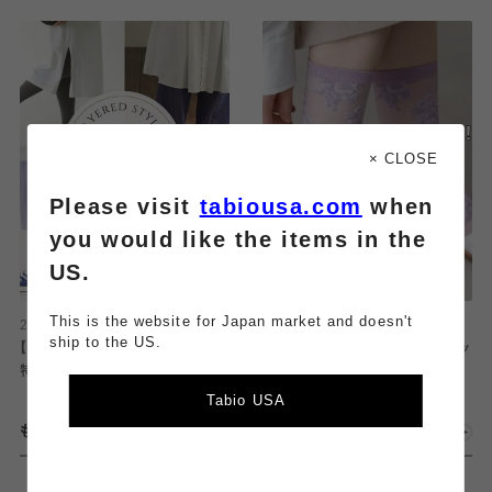
× CLOSE
Please visit
tabiousa.com
when
you would like the items in the
US.
This is the website for Japan market and doesn't
2026.08.08
2026.08.08
ship to the US.
【履くだけでオシャレに！】レギンス
【透け感がかわいい！】チュールソッ
特集
クス特集🌼
Tabio USA
もっとみる