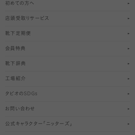
初めての方へ
8
ロングホーズ
ヨガソックス・靴下
冷えとり靴下
分丈
レギンス
店頭受取りサービス
10
スポーツ用レッグウォーマー
着圧・加圧タイツ
分丈
レギンス
靴下定期便
12
SS
むくみ対策
分丈レギンス
サイズ（21～23cm）
会員特典
13
S
足の疲れ対策
サイズ（22～25cm）
分丈レギンス
靴下辞典
M
足の臭い対策
サイズ（25～27cm）
工場紹介
L
冷え対策
サイズ（27～29cm）
タビオの
SDGs
靴ずれ対策
お問い合わせ
快適な睡眠対策
公式キャラクター「ニッターズ」