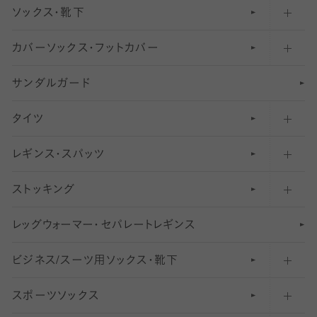
ソックス・靴下
カバーソックス・フットカバー
五本指ソックス・靴下
サンダルガード
足袋ソックス・靴下
フットカバー・カバーソックス（深め）
タイツ
無地・プレーンソックス・靴下
フットカバー・カバーソックス（ふつう）
レギンス・スパッツ
柄ソックス・靴下
フットカバー・カバーソックス（浅め）
30
デニール以下のタイツ（薄手タイツ）
ストッキング
スニーカー（くるぶし）用ソックス
31
柄レギンス
〜40デニールタイツ
レ
ッ
アンクル・ショートソックス（くるぶし上）
41
無地レギンス
伝線しにくいストッキング
グ
ウ
〜60デニールタイツ
ォ
ー
マ
ー
・
セ
パレー
ト
レ
ギン
ス
ビジネス/スーツ用
クルーソックス（ふくらはぎ下）
61
レギンスパンツ（レギパン）
ショートストッキング
〜80デニールタイツ
ソックス・靴下
スポーツソックス
ハイソックス
81
マタニティレギンス
結婚式用ストッキング
匠シリーズ
〜110デニールタイツ