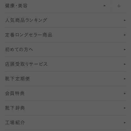
健康・美容
オーバーニー・ニーハイソックス
111
5
美脚ストッキング
フレッシャーズ向けソックス・靴下
ランニングソックス・靴下
分丈
〜210デニールタイツ
レギンス
人気商品ランキング
211
6
オールスルーストッキング
冠婚葬祭向けソックス・靴下
ゴルフソックス・靴下
インナーソックス
分丈レギンス
デニールタイツ以上（防寒・厚手タイツ）
定番ロングセラー商品
7
スーツカジュアルソックス・靴下
サッカー・フットサル用ソックス
加圧・着圧ソックス
分丈
レギンス
初めての方へ
8
ロングホーズ
ヨガソックス・靴下
冷えとり靴下
分丈
レギンス
店頭受取りサービス
10
スポーツ用レッグウォーマー
着圧・加圧タイツ
分丈
レギンス
靴下定期便
12
SS
むくみ対策
分丈レギンス
サイズ（21～23cm）
会員特典
13
S
足の疲れ対策
サイズ（22～25cm）
分丈レギンス
靴下辞典
M
足の臭い対策
サイズ（25～27cm）
工場紹介
L
冷え対策
サイズ（27～29cm）