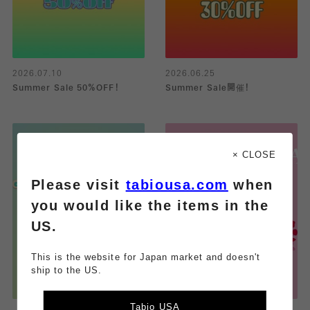
2026.07.10
2026.06.25
Summer Sale 50％OFF！
Summer Sale開催！
× CLOSE
Please visit
tabiousa.com
when
you would like the items in the
US.
This is the website for Japan market and doesn't
ship to the US.
Tabio USA