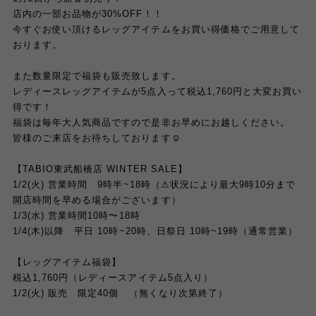
店内の一部お品物が30%OFF！！
今すぐお使い頂けるレッグアイテムをお買い得価格でご用意して
おります。
また数量限定で福袋も販売致します。
レディースレッグアイテムが5点入って税込1,760円と大変お買い
得です！
福袋は毎年大人気商品ですので是非お早めにお越しください。
皆様のご来店をお待ちしております☺︎
【TABIO東武船橋店 WINTER SALE】
1/2(火) 営業時間 9時半~18時（⚠︎状況により最大9時10分まで
開店時間を早める場合がございます）
1/3(水) 営業時間10時〜18時
1/4(木)以降 平日 10時~20時、日祭日 10時~19時（通常営業）
【レッグアイテム福袋】
税込1,760円（レディースアイテム5点入り）
1/2(火) 販売 限定40個 （無くなり次第終了）