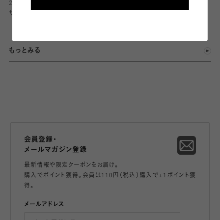
2026.05.19
2026.05.01
サンクスフェア開催❣️
ラッピング無料キャンペーン開
催！
もっとみる
会員登録・
メールマガジン登録
最新情報や限定クーポンをお届け。
購入でポイント獲得。会員は110円（税込）購入で+1ポイント獲
得。
メールアドレス