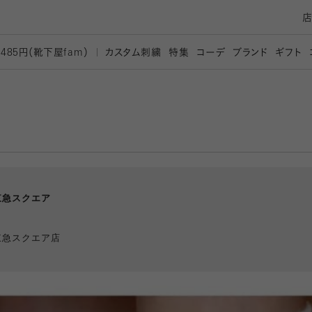
カスタム刺繍
特集
コーデ
ブランド
ギフト
,485円（靴下屋
fam）
東急スクエア
東急スクエア店