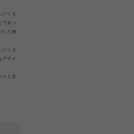
しいくま
たであっ
ジした
柄
しいくま
なデザイ
かりと足