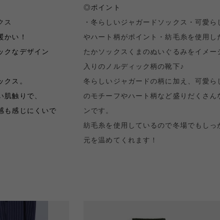
◎ポイント
クス
・冬らしいジャガードソックス
・可愛ら
暖かい！
やハート柄がポイント
・紡毛糸を使用し
ックなデザイン
たかソックス
くまのぬいぐるみをイメー
入りのノルディック柄の靴下♪
ックス。
冬らしいジャガードの柄に加え、
可愛ら
い肌触りで、
のモチーフやハート柄など
盛りだくさん
感も感じにくいで
ンです。
紡毛糸を使用しているので冬場でも
しっ
元を温めてくれます！