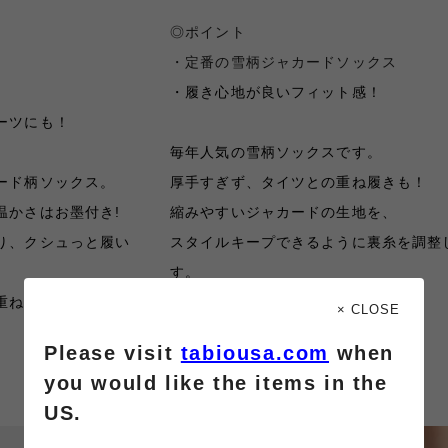
◎ポイント
・定番の雪柄ジャカードソックス
・履き心地が良いフィット感！
ーツにも！
毎年人気の雪柄ソックスです。
ード柄ソックス。
厚手すぎず、タイツとの重ね履きも！
温かさはお墨付き
!
縮みやすいジャカードの生地を、
り、
クシュっと履い
スタイルキープできるように裏糸を調整
す
。
重ね履きも
◎
× CLOSE
Please visit
tabiousa.com
when
you would like the items in the
US.