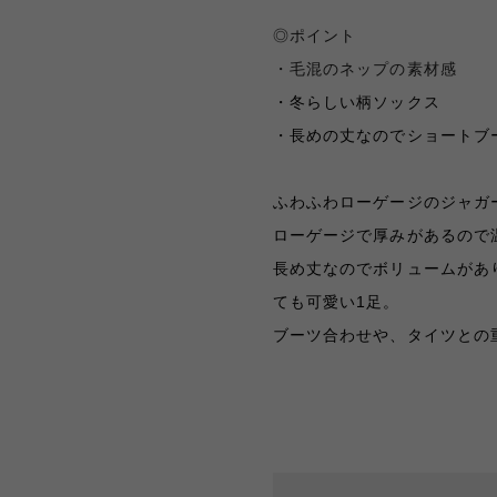
◎ポイント
・毛混のネップの素材感
・冬らしい柄ソックス
・長めの丈なのでショートブ
ふわふわローゲージのジャガ
ローゲージで厚みがあるので
長め丈なのでボリュームがあ
ても可愛い
1
足。
ブーツ合わせや、タイツとの