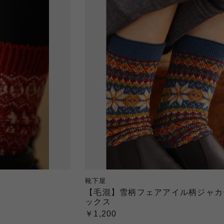
靴下屋
【毛混】雪柄フェアアイル柄ジャカ
ックス
￥1,200