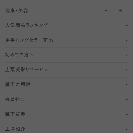
健康・美容
オーバーニー・ニーハイソックス
111
5
美脚ストッキング
フレッシャーズ向けソックス・靴下
ランニングソックス・靴下
分丈
〜210デニールタイツ
レギンス
人気商品ランキング
211
6
オールスルーストッキング
冠婚葬祭向けソックス・靴下
ゴルフソックス・靴下
インナーソックス
分丈レギンス
デニールタイツ以上（防寒・厚手タイツ）
定番ロングセラー商品
7
スーツカジュアルソックス・靴下
サッカー・フットサル用ソックス
加圧・着圧ソックス
分丈
レギンス
初めての方へ
8
ロングホーズ
ヨガソックス・靴下
冷えとり靴下
分丈
レギンス
店頭受取りサービス
10
スポーツ用レッグウォーマー
着圧・加圧タイツ
分丈
レギンス
靴下定期便
12
SS
むくみ対策
分丈レギンス
サイズ（21～23cm）
会員特典
13
S
足の疲れ対策
サイズ（22～25cm）
分丈レギンス
靴下辞典
M
足の臭い対策
サイズ（25～27cm）
工場紹介
L
冷え対策
サイズ（27～29cm）