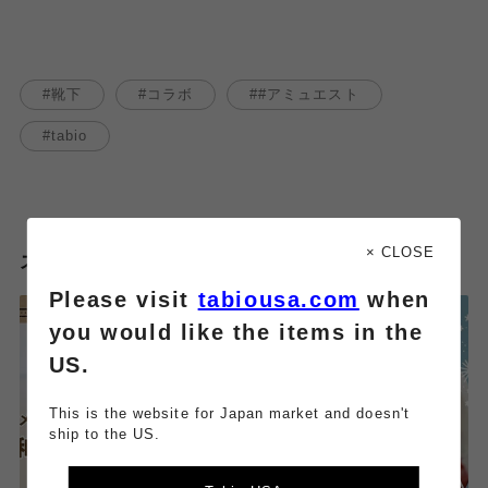
靴下
コラボ
#アミュエスト
tabio
× CLOSE
スタッフのその他のブログはこちら
Please visit
tabiousa.com
when
you would like the items in the
US.
This is the website for Japan market and doesn't
ship to the US.