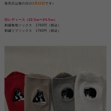
発売日は猫の日の
2
月
22
日
です♪
◎レディース（
22.5
㎝〜
24.5
㎝）
刺繍無地ソックス
1760
円（税込）
刺繍リブソックス
1760
円（税込）