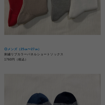
◎メンズ
（
25
㎝〜
27
㎝）
刺繍リブカラーパネルショートソックス
1760
円（税込）