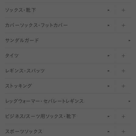
ソックス・靴下
カバーソックス・フットカバー
五本指ソックス・靴下
サンダルガード
足袋ソックス・靴下
フットカバー・カバーソックス（深め）
タイツ
無地・プレーンソックス・靴下
フットカバー・カバーソックス（ふつう）
レギンス・スパッツ
柄ソックス・靴下
フットカバー・カバーソックス（浅め）
30
デニール以下のタイツ（薄手タイツ）
ストッキング
スニーカー（くるぶし）用ソックス
31
柄レギンス
〜40デニールタイツ
レ
ッ
アンクル・ショートソックス（くるぶし上）
41
無地レギンス
伝線しにくいストッキング
グ
ウ
〜60デニールタイツ
ォ
ー
マ
ー
・
セ
パレー
ト
レ
ギン
ス
ビジネス/スーツ用
クルーソックス（ふくらはぎ下）
61
レギンスパンツ（レギパン）
ショートストッキング
〜80デニールタイツ
ソックス・靴下
スポーツソックス
ハイソックス
81
マタニティレギンス
結婚式用ストッキング
匠シリーズ
〜110デニールタイツ