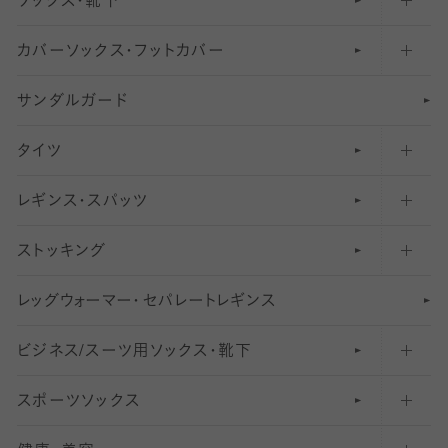
ソックス・靴下
カバーソックス・フットカバー
五本指ソックス・靴下
サンダルガード
足袋ソックス・靴下
フットカバー・カバーソックス（深め）
タイツ
無地・プレーンソックス・靴下
フットカバー・カバーソックス（ふつう）
レギンス・スパッツ
柄ソックス・靴下
フットカバー・カバーソックス（浅め）
30
デニール以下のタイツ（薄手タイツ）
ストッキング
スニーカー（くるぶし）用ソックス
31
柄レギンス
〜40デニールタイツ
レ
ッ
アンクル・ショートソックス（くるぶし上）
41
無地レギンス
伝線しにくいストッキング
グ
ウ
〜60デニールタイツ
ォ
ー
マ
ー
・
セ
パレー
ト
レ
ギン
ス
ビジネス/スーツ用
クルーソックス（ふくらはぎ下）
61
レギンスパンツ（レギパン）
ショートストッキング
〜80デニールタイツ
ソックス・靴下
スポーツソックス
ハイソックス
81
マタニティレギンス
結婚式用ストッキング
匠シリーズ
〜110デニールタイツ