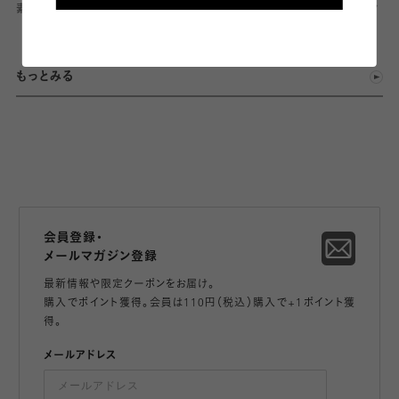
素足風ソックス総集め
【風通し抜群！】フルメッシュソック
ス
もっとみる
会員登録・
メールマガジン登録
最新情報や限定クーポンをお届け。
購入でポイント獲得。会員は110円（税込）購入で+1ポイント獲
得。
メールアドレス