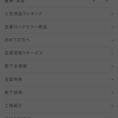
健康・美容
オーバーニー・ニーハイソックス
111
5
美脚ストッキング
フレッシャーズ向けソックス・靴下
ランニングソックス・靴下
分丈
〜210デニールタイツ
レギンス
人気商品ランキング
211
6
オールスルーストッキング
冠婚葬祭向けソックス・靴下
ゴルフソックス・靴下
インナーソックス
分丈レギンス
デニールタイツ以上（防寒・厚手タイツ）
定番ロングセラー商品
7
スーツカジュアルソックス・靴下
サッカー・フットサル用ソックス
加圧・着圧ソックス
分丈
レギンス
初めての方へ
8
ロングホーズ
ヨガソックス・靴下
冷えとり靴下
分丈
レギンス
店頭受取りサービス
10
スポーツ用レッグウォーマー
着圧・加圧タイツ
分丈
レギンス
靴下定期便
12
SS
むくみ対策
分丈レギンス
サイズ（21～23cm）
会員特典
13
S
足の疲れ対策
サイズ（22～25cm）
分丈レギンス
靴下辞典
M
足の臭い対策
サイズ（25～27cm）
工場紹介
L
冷え対策
サイズ（27～29cm）