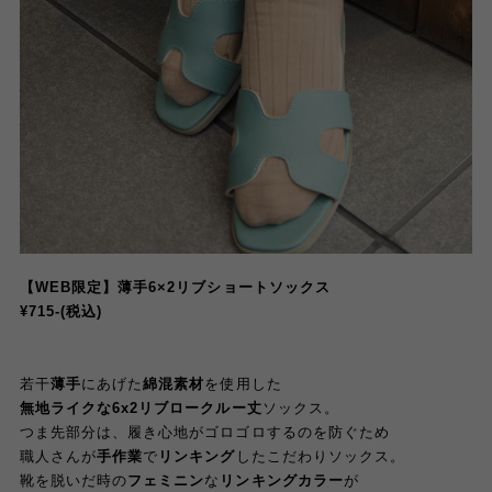
【WEB限定】薄手6×2リブショートソックス
¥715-(税込)
若干
薄手
にあげた
綿混素材
を使用した
無地ライクな6x2リブロークルー丈
ソックス。
つま先部分は、履き心地がゴロゴロするのを防ぐため
職人さんが
手作業
で
リンキング
したこだわりソックス。
靴を脱いだ時の
フェミニン
な
リンキングカラー
が