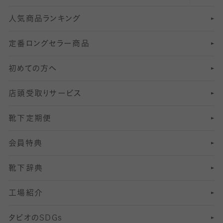
人気商品ランキング
211
6
オールスルーストッキング
冠婚葬祭向けソックス・靴下
ゴルフソックス・靴下
インナーソックス
分丈レギンス
デニールタイツ以上（防寒・厚手タイツ）
定番ロングセラー商品
7
スーツカジュアルソックス・靴下
サッカー・フットサル用ソックス
加圧・着圧ソックス
分丈
レギンス
初めての方へ
8
ロングホーズ
ヨガソックス・靴下
冷えとり靴下
分丈
レギンス
店頭受取りサービス
10
スポーツ用レッグウォーマー
着圧・加圧タイツ
分丈
レギンス
靴下定期便
12
SS
むくみ対策
分丈レギンス
サイズ（21～23cm）
会員特典
13
S
足の疲れ対策
サイズ（22～25cm）
分丈レギンス
靴下辞典
M
足の臭い対策
サイズ（25～27cm）
工場紹介
L
冷え対策
サイズ（27～29cm）
タビオの
SDGs
靴ずれ対策