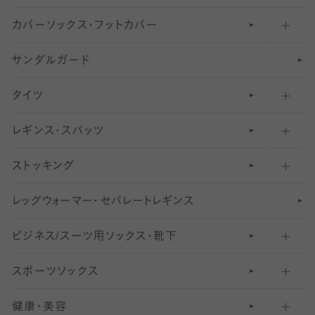
カバーソックス・フットカバー
五本指ソックス・靴下
サンダルガード
足袋ソックス・靴下
フットカバー・カバーソックス（深め）
タイツ
無地・プレーンソックス・靴下
フットカバー・カバーソックス（ふつう）
レギンス・スパッツ
柄ソックス・靴下
フットカバー・カバーソックス（浅め）
30
デニール以下のタイツ（薄手タイツ）
ストッキング
スニーカー（くるぶし）用ソックス
31
柄レギンス
〜40デニールタイツ
レ
ッ
アンクル・ショートソックス（くるぶし上）
41
無地レギンス
伝線しにくいストッキング
グ
ウ
〜60デニールタイツ
ォ
ー
マ
ー
・
セ
パレー
ト
レ
ギン
ス
ビジネス/スーツ用
クルーソックス（ふくらはぎ下）
61
レギンスパンツ（レギパン）
ショートストッキング
〜80デニールタイツ
ソックス・靴下
スポーツソックス
ハイソックス
81
マタニティレギンス
結婚式用ストッキング
匠シリーズ
〜110デニールタイツ
健康・美容
オーバーニー・ニーハイソックス
111
5
美脚ストッキング
フレッシャーズ向けソックス・靴下
ランニングソックス・靴下
分丈
〜210デニールタイツ
レギンス