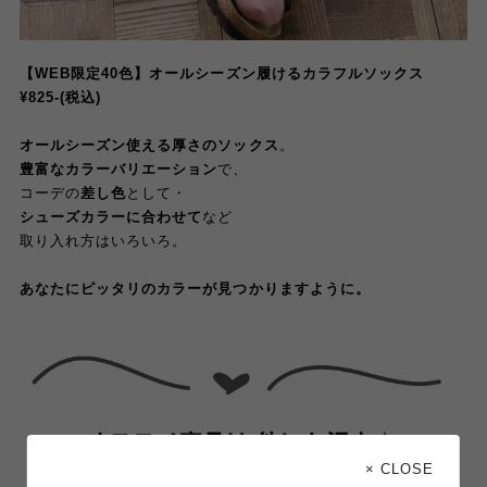
【WEB限定40色】オールシーズン履けるカラフルソックス
¥825-(税込)
オールシーズン使える厚さのソックス
。
豊富なカラーバリエーション
で、
コーデの
差し色
として・
シューズカラーに合わせて
など
取り入れ方はいろいろ。
あなたにピッタリのカラーが見つかりますように。
× CLOSE