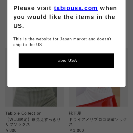
Please visit
tabiousa.com
when
you would like the items in the
US.
This is the website for Japan market and doesn't
ship to the US.
Tabio USA
Tabio e Collection
靴下屋
【WEB限定】細見えすっきり
ドライアメリブロゴ刺繍ソック
リブソックス
ス
￥800
￥1,000