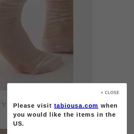
× CLOSE
ウソックス
Please visit
tabiousa.com
when
you would like the items in the
US.