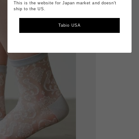
This is the website for Japan market and doesn't
ship to the US.
Tabio USA