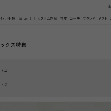
カスタム刺繍
特集
コーデ
ブランド
ギフト
,485円（靴下屋
fam）
ソックス特集
スト店
スト店