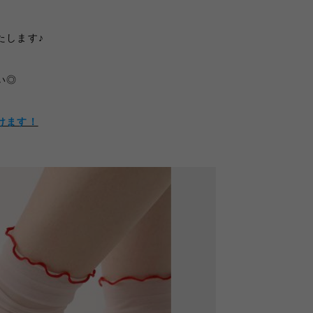
たします♪
い◎
けます！