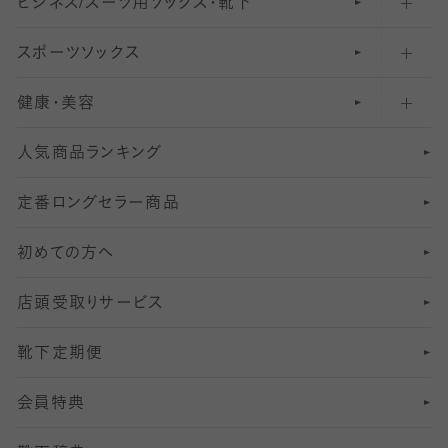
ビジネス/スーツ用
クルーソックス（ふくらはぎ下）
61
レギンスパンツ（レギパン）
ショートストッキング
〜80デニールタイツ
ソックス・靴下
スポーツソックス
ハイソックス
81
マタニティレギンス
結婚式用ストッキング
匠シリーズ
〜110デニールタイツ
健康・美容
オーバーニー・ニーハイソックス
111
5
美脚ストッキング
フレッシャーズ向けソックス・靴下
ランニングソックス・靴下
分丈
〜210デニールタイツ
レギンス
人気商品ランキング
211
6
オールスルーストッキング
冠婚葬祭向けソックス・靴下
ゴルフソックス・靴下
インナーソックス
分丈レギンス
デニールタイツ以上（防寒・厚手タイツ）
定番ロングセラー商品
7
スーツカジュアルソックス・靴下
サッカー・フットサル用ソックス
加圧・着圧ソックス
分丈
レギンス
初めての方へ
8
ロングホーズ
ヨガソックス・靴下
冷えとり靴下
分丈
レギンス
店頭受取りサービス
10
スポーツ用レッグウォーマー
着圧・加圧タイツ
分丈
レギンス
靴下定期便
12
SS
むくみ対策
分丈レギンス
サイズ（21～23cm）
会員特典
13
S
足の疲れ対策
サイズ（22～25cm）
分丈レギンス