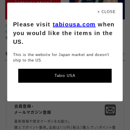
× CLOSE
Please visit
tabiousa.com
when
2026.06.25
2026.06.09
you would like the items in the
🌻✨SUMMER SALE はじまりま
6.13~START！！スポーツ商品イ
す！🎐𖤐⋆
ベント開催です！
US.
もっとみる
This is the website for Japan market and doesn't
ship to the US.
Tabio USA
会員登録・
メールマガジン登録
最新情報や限定クーポンをお届け。
購入でポイント獲得。会員は110円（税込）購入で+1ポイント獲