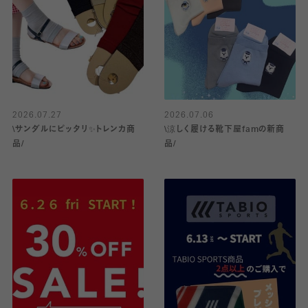
2026.07.27
2026.07.06
\サンダルにピッタリ✨️トレンカ商
\涼しく履ける靴下屋famの新商
品/
品/