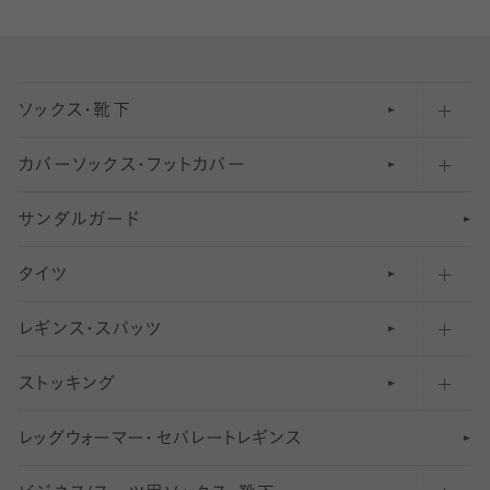
ソックス・靴下
カバーソックス・フットカバー
五本指ソックス・靴下
サンダルガード
足袋ソックス・靴下
フットカバー・カバーソックス（深め）
タイツ
無地・プレーンソックス・靴下
フットカバー・カバーソックス（ふつう）
レギンス・スパッツ
柄ソックス・靴下
フットカバー・カバーソックス（浅め）
30
デニール以下のタイツ（薄手タイツ）
ストッキング
スニーカー（くるぶし）用ソックス
31
柄レギンス
〜40デニールタイツ
レ
ッ
アンクル・ショートソックス（くるぶし上）
41
無地レギンス
伝線しにくいストッキング
グ
ウ
〜60デニールタイツ
ォ
ー
マ
ー
・
セ
パレー
ト
レ
ギン
ス