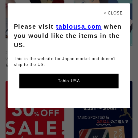
× CLOSE
Please visit
tabiousa.com
when
you would like the items in the
US.
2026.07.27
2026.07.06
This is the website for Japan market and doesn't
\サンダルにピッタリ✨️トレンカ商
\涼しく履ける靴下屋famの新商
ship to the US.
品/
品/
Tabio USA