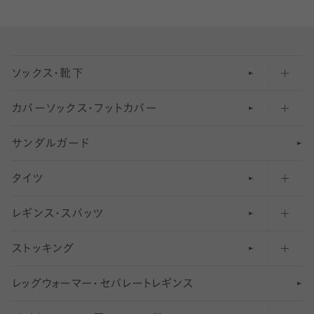
ソックス・靴下
カバーソックス・フットカバー
五本指ソックス・靴下
サンダルガード
足袋ソックス・靴下
フットカバー・カバーソックス（深め）
タイツ
無地・プレーンソックス・靴下
フットカバー・カバーソックス（ふつう）
レギンス・スパッツ
柄ソックス・靴下
フットカバー・カバーソックス（浅め）
30
デニール以下のタイツ（薄手タイツ）
ストッキング
スニーカー（くるぶし）用ソックス
31
柄レギンス
〜40デニールタイツ
レ
ッ
アンクル・ショートソックス（くるぶし上）
41
無地レギンス
伝線しにくいストッキング
グ
ウ
〜60デニールタイツ
ォ
ー
マ
ー
・
セ
パレー
ト
レ
ギン
ス