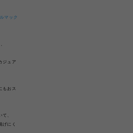
ールマック
し、
カジュア
にもおス
いて、
脱げにく