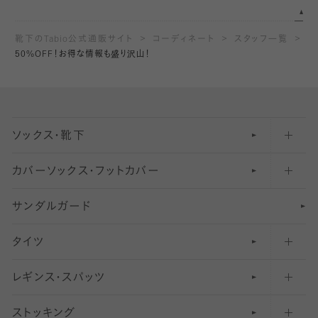
靴下のTabio公式通販サイト
コーディネート
スタッフ一覧
50%OFF！お得な情報も盛り沢山！
ソックス・靴下
カバーソックス・フットカバー
五本指ソックス・靴下
サンダルガード
足袋ソックス・靴下
フットカバー・カバーソックス（深め）
タイツ
無地・プレーンソックス・靴下
フットカバー・カバーソックス（ふつう）
レギンス・スパッツ
柄ソックス・靴下
フットカバー・カバーソックス（浅め）
30
デニール以下のタイツ（薄手タイツ）
ストッキング
スニーカー（くるぶし）用ソックス
31
柄レギンス
〜40デニールタイツ