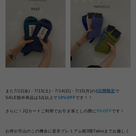
また7/12(金)・7/13(土)・7/14(日)・7/15(月)の
4日間限定
で
SALE除外商品
は3点以上で
10%OFF
です！！
さらに！JQカードご利用でお引き落としの際に
5%OFF
です！
お得が沢山のこの機会に是非プレミアム館3階Tabioまでお越しく