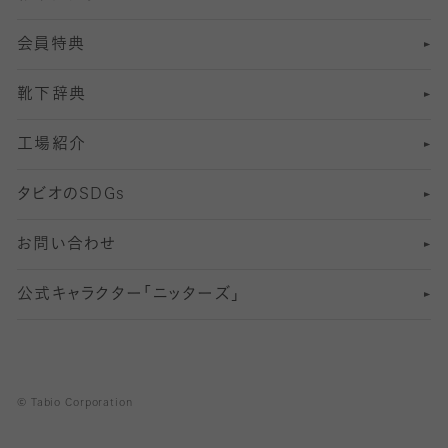
会員特典
13
S
足の疲れ対策
サイズ（22～25cm）
分丈レギンス
靴下辞典
M
足の臭い対策
サイズ（25～27cm）
工場紹介
L
冷え対策
サイズ（27～29cm）
タビオの
SDGs
靴ずれ対策
お問い合わせ
快適な睡眠対策
公式キャラクター「ニッターズ」
© Tabio Corporation