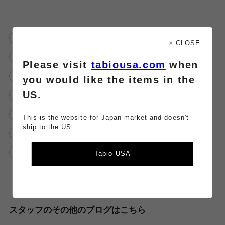
tabio
socks
サンダルに靴下
× CLOSE
無地ソックス
カジュアルコーデ
革靴
Please visit
tabiousa.com
when
綿混
ムジ
タビオメン
you would like the items in the
US.
お知らせ
メンズ靴下
メンズソックス
カジュアル
お得
タビオ
This is the website for Japan market and doesn't
ship to the US.
父の日
SALE
スタッフオススメ
まとめ買い
50%オフ
バーゲン
Tabio USA
スタッフのその他のブログはこちら