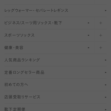
レ
ッ
アンクル・ショートソックス（くるぶし上）
41
無地レギンス
伝線しにくいストッキング
グ
ウ
〜60デニールタイツ
ォ
ー
マ
ー
・
セ
パレー
ト
レ
ギン
ス
ビジネス/スーツ用
クルーソックス（ふくらはぎ下）
61
レギンスパンツ（レギパン）
ショートストッキング
〜80デニールタイツ
ソックス・靴下
スポーツソックス
ハイソックス
81
マタニティレギンス
結婚式用ストッキング
匠シリーズ
〜110デニールタイツ
健康・美容
オーバーニー・ニーハイソックス
111
5
美脚ストッキング
フレッシャーズ向けソックス・靴下
ランニングソックス・靴下
分丈
〜210デニールタイツ
レギンス
人気商品ランキング
211
6
オールスルーストッキング
冠婚葬祭向けソックス・靴下
ゴルフソックス・靴下
インナーソックス
分丈レギンス
デニールタイツ以上（防寒・厚手タイツ）
定番ロングセラー商品
7
スーツカジュアルソックス・靴下
サッカー・フットサル用ソックス
加圧・着圧ソックス
分丈
レギンス
初めての方へ
8
ロングホーズ
ヨガソックス・靴下
冷えとり靴下
分丈
レギンス
店頭受取りサービス
10
スポーツ用レッグウォーマー
着圧・加圧タイツ
分丈
レギンス
靴下定期便
12
SS
むくみ対策
分丈レギンス
サイズ（21～23cm）