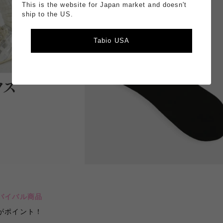
This is the website for Japan market and doesn't
ship to the US.
Tabio USA
バイバル商品
がポイント！