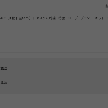
カスタム刺繍
特集
コーデ
ブランド
ギフト
,485円（靴下屋
fam）
葉原店
葉原店