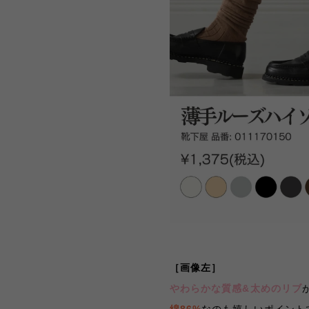
［画像左］
やわらかな質感&太めのリブ
綿86%
なのも嬉しいポイント