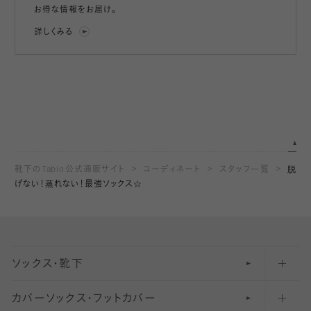
お得な情報をお届け。
詳しくみる
靴下のTabio公式通販サイト
コーディネート
スタッフ一覧
脱
げない！蒸れない！最強ソックス☆
ソックス・靴下
カバーソックス・フットカバー
五本指ソックス・靴下