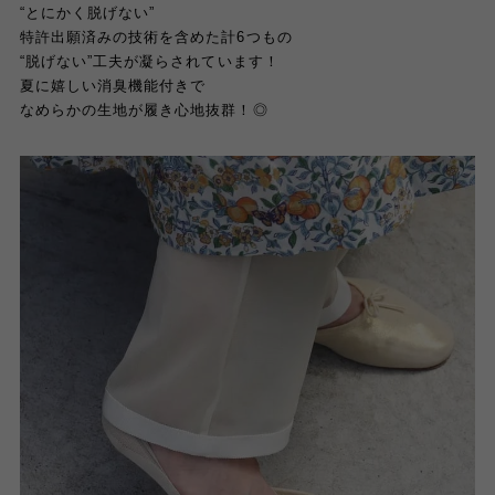
“
とにかく脱げない
”
特許出願済みの技術を含めた計
6
つもの
“
脱げない
”
工夫が凝らされています！
夏に嬉しい消臭機能付きで
なめらかの生地が履き心地抜群！◎