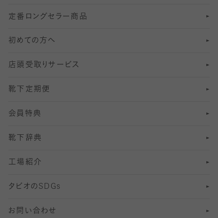
定番ロングセラー商品
7
スーツカジュアルソックス・靴下
サッカー・フットサル用ソックス
加圧・着圧ソックス
分丈
レギンス
初めての方へ
8
ロングホーズ
ヨガソックス・靴下
冷えとり靴下
分丈
レギンス
店頭受取りサービス
10
スポーツ用レッグウォーマー
着圧・加圧タイツ
分丈
レギンス
靴下定期便
12
SS
むくみ対策
分丈レギンス
サイズ（21～23cm）
会員特典
13
S
足の疲れ対策
サイズ（22～25cm）
分丈レギンス
靴下辞典
M
足の臭い対策
サイズ（25～27cm）
工場紹介
L
冷え対策
サイズ（27～29cm）
タビオの
SDGs
靴ずれ対策
お問い合わせ
快適な睡眠対策