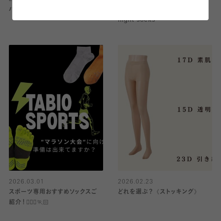
パンツスーツの新常識！
【今話題】lace.⋆𝜗𝜚tights &
hight socks
2026.03.01
2026.02.23
スポーツ専用おすすめソックスご
どれを選ぶ？《ストッキング》
紹介！🏃🏻‍♀️🏃🏻