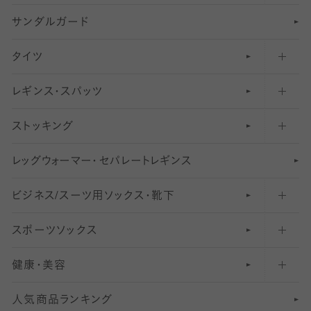
サンダルガード
足袋ソックス・靴下
フットカバー・カバーソックス（深め）
タイツ
無地・プレーンソックス・靴下
フットカバー・カバーソックス（ふつう）
レギンス・スパッツ
柄ソックス・靴下
フットカバー・カバーソックス（浅め）
30
デニール以下のタイツ（薄手タイツ）
ストッキング
スニーカー（くるぶし）用ソックス
31
柄レギンス
〜40デニールタイツ
レ
ッ
アンクル・ショートソックス（くるぶし上）
41
無地レギンス
伝線しにくいストッキング
グ
ウ
〜60デニールタイツ
ォ
ー
マ
ー
・
セ
パレー
ト
レ
ギン
ス
ビジネス/スーツ用
クルーソックス（ふくらはぎ下）
61
レギンスパンツ（レギパン）
ショートストッキング
〜80デニールタイツ
ソックス・靴下
スポーツソックス
ハイソックス
81
マタニティレギンス
結婚式用ストッキング
匠シリーズ
〜110デニールタイツ
健康・美容
オーバーニー・ニーハイソックス
111
5
美脚ストッキング
フレッシャーズ向けソックス・靴下
ランニングソックス・靴下
分丈
〜210デニールタイツ
レギンス
人気商品ランキング
211
6
オールスルーストッキング
冠婚葬祭向けソックス・靴下
ゴルフソックス・靴下
インナーソックス
分丈レギンス
デニールタイツ以上（防寒・厚手タイツ）