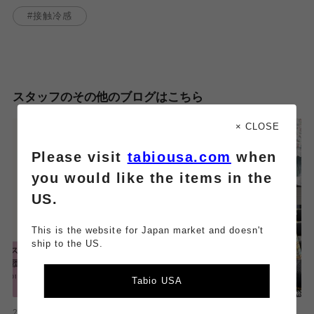
接触冷感
スタッフのその他のブログはこちら
× CLOSE
Please visit
tabiousa.com
when
you would like the items in the
US.
This is the website for Japan market and doesn't
ship to the US.
Tabio USA
2026.03.31
2026.03.09