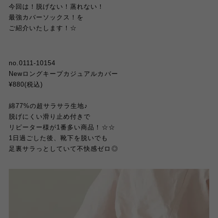
今回は！脱げない！蒸れない！
最強カバーソックス！を
ご紹介いたします！
☆
no.0111-10154
New
ロングキープカジュアルカバー
¥880(
税込
)
綿
77%
の超サラサラ生地♪
脱げにくい滑り止め付きで
リピーター様が
1
番多い商品！
☆☆
1
日過ごした後、靴下を脱いでも
足裏サラっとしていて不快感ゼロ◎