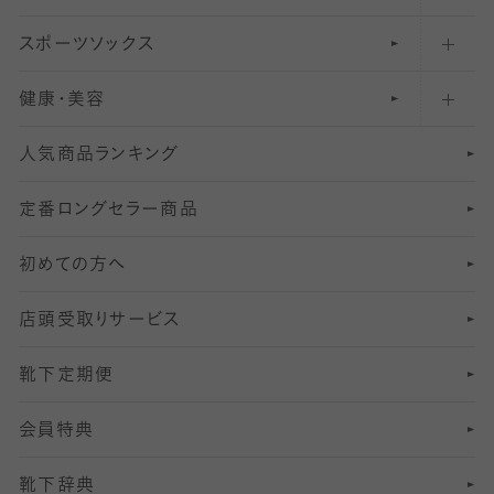
スポーツソックス
ハイソックス
81
マタニティレギンス
結婚式用ストッキング
匠シリーズ
〜110デニールタイツ
健康・美容
オーバーニー・ニーハイソックス
111
5
美脚ストッキング
フレッシャーズ向けソックス・靴下
ランニングソックス・靴下
分丈
〜210デニールタイツ
レギンス
人気商品ランキング
211
6
オールスルーストッキング
冠婚葬祭向けソックス・靴下
ゴルフソックス・靴下
インナーソックス
分丈レギンス
デニールタイツ以上（防寒・厚手タイツ）
定番ロングセラー商品
7
スーツカジュアルソックス・靴下
サッカー・フットサル用ソックス
加圧・着圧ソックス
分丈
レギンス
初めての方へ
8
ロングホーズ
ヨガソックス・靴下
冷えとり靴下
分丈
レギンス
店頭受取りサービス
10
スポーツ用レッグウォーマー
着圧・加圧タイツ
分丈
レギンス
靴下定期便
12
SS
むくみ対策
分丈レギンス
サイズ（21～23cm）
会員特典
13
S
足の疲れ対策
サイズ（22～25cm）
分丈レギンス
靴下辞典
M
足の臭い対策
サイズ（25～27cm）