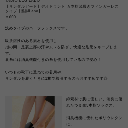
TABIO LEG LABO
【サンダルガード】デオドラント 五本指浅履きフィンガーレス
タイプ【整脚Labo】
￥600
浅めタイプのハーフソックスです。
吸放湿性のある素材を使用し、
指の間・足裏上部の汗やムレを防ぎ、快適な足元をキープしま
す。
裏糸には消臭機能付きの糸を使用しているので安心！
いつもの靴下に重ねての着用や、
サンダルを履くときに1枚で着用するのもおすすめです◎
綿素材で肌に優しい、消臭に優
れたつま先5本指ソックス。
消臭機能に優れたポリウレタン
に、