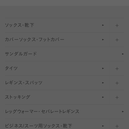
ソックス・靴下
カバーソックス・フットカバー
五本指ソックス・靴下
サンダルガード
足袋ソックス・靴下
フットカバー・カバーソックス（深め）
タイツ
無地・プレーンソックス・靴下
フットカバー・カバーソックス（ふつう）
レギンス・スパッツ
柄ソックス・靴下
フットカバー・カバーソックス（浅め）
30
デニール以下のタイツ（薄手タイツ）
ストッキング
スニーカー（くるぶし）用ソックス
31
柄レギンス
〜40デニールタイツ
レ
ッ
アンクル・ショートソックス（くるぶし上）
41
無地レギンス
伝線しにくいストッキング
グ
ウ
〜60デニールタイツ
ォ
ー
マ
ー
・
セ
パレー
ト
レ
ギン
ス
ビジネス/スーツ用
クルーソックス（ふくらはぎ下）
61
レギンスパンツ（レギパン）
ショートストッキング
〜80デニールタイツ
ソックス・靴下