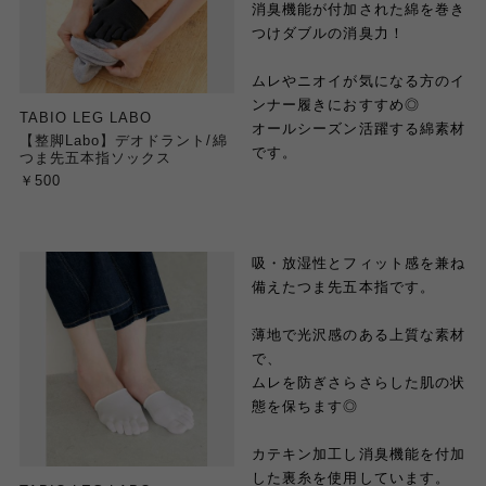
消臭機能が付加された綿を巻き
つけダブルの消臭力！
ムレやニオイが気になる方のイ
ンナー履きにおすすめ◎
TABIO LEG LABO
オールシーズン活躍する綿素材
【整脚Labo】デオドラント/綿
です。
つま先五本指ソックス
￥500
吸・放湿性とフィット感を兼ね
備えたつま先五本指です。
薄地で光沢感のある上質な素材
で、
ムレを防ぎさらさらした肌の状
態を保ちます◎
カテキン加工し消臭機能を付加
した裏糸を使用しています。