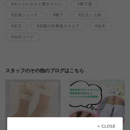
オシャレさんと繋がりたい
靴下屋
足袋シューズ
靴下
足元くら部
足元
武蔵小杉東急スクエア
浴衣
浴衣コーデ
スタッフのその他のブログはこちら
× CLOSE