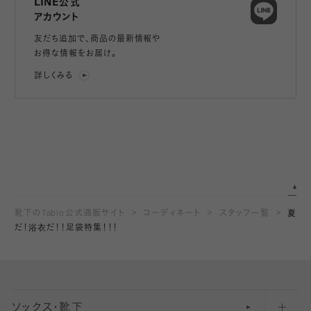
LINE公式
アカウント
友だち追加で、
商品の最新情報や
お得な情報をお届け。
詳しくみる
靴下のTabio公式通販サイト
コーディネート
スタッフ一覧
夏
だ！浴衣だ！！足袋特集！！！
ソックス・靴下