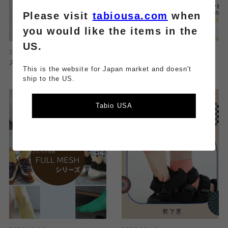
Please visit
tabiousa.com
when
you would like the items in the
US.
2026.08.10
2026.08.10
ストッキング感覚で履ける靴下
外反母趾ソックスのご紹介！！
This is the website for Japan market and doesn't
ship to the US.
Tabio USA