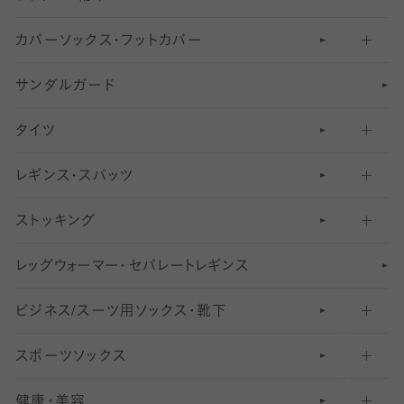
カバーソックス・フットカバー
五本指ソックス・靴下
サンダルガード
足袋ソックス・靴下
フットカバー・カバーソックス（深め）
タイツ
無地・プレーンソックス・靴下
フットカバー・カバーソックス（ふつう）
レギンス・スパッツ
柄ソックス・靴下
フットカバー・カバーソックス（浅め）
30
デニール以下のタイツ（薄手タイツ）
ストッキング
スニーカー（くるぶし）用ソックス
31
柄レギンス
〜40デニールタイツ
レ
ッ
アンクル・ショートソックス（くるぶし上）
41
無地レギンス
伝線しにくいストッキング
グ
ウ
〜60デニールタイツ
ォ
ー
マ
ー
・
セ
パレー
ト
レ
ギン
ス
ビジネス/スーツ用
クルーソックス（ふくらはぎ下）
61
レギンスパンツ（レギパン）
ショートストッキング
〜80デニールタイツ
ソックス・靴下
スポーツソックス
ハイソックス
81
マタニティレギンス
結婚式用ストッキング
匠シリーズ
〜110デニールタイツ
健康・美容
オーバーニー・ニーハイソックス
111
5
美脚ストッキング
フレッシャーズ向けソックス・靴下
ランニングソックス・靴下
分丈
〜210デニールタイツ
レギンス