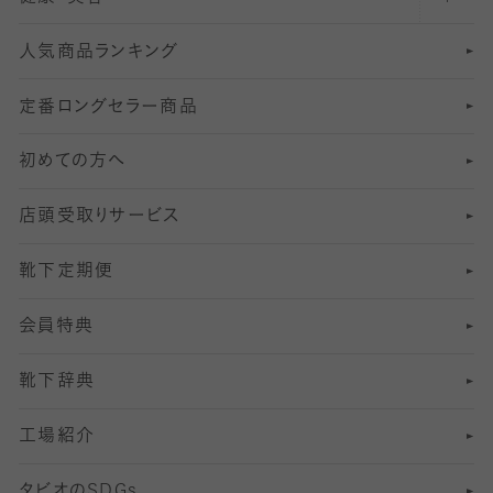
人気商品ランキング
211
6
オールスルーストッキング
冠婚葬祭向けソックス・靴下
ゴルフソックス・靴下
インナーソックス
分丈レギンス
デニールタイツ以上（防寒・厚手タイツ）
定番ロングセラー商品
7
スーツカジュアルソックス・靴下
サッカー・フットサル用ソックス
加圧・着圧ソックス
分丈
レギンス
初めての方へ
8
ロングホーズ
ヨガソックス・靴下
冷えとり靴下
分丈
レギンス
店頭受取りサービス
10
スポーツ用レッグウォーマー
着圧・加圧タイツ
分丈
レギンス
靴下定期便
12
SS
むくみ対策
分丈レギンス
サイズ（21～23cm）
会員特典
13
S
足の疲れ対策
サイズ（22～25cm）
分丈レギンス
靴下辞典
M
足の臭い対策
サイズ（25～27cm）
工場紹介
L
冷え対策
サイズ（27～29cm）
タビオの
SDGs
靴ずれ対策