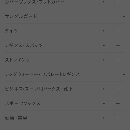
カバーソックス・フットカバー
五本指ソックス・靴下
サンダルガード
足袋ソックス・靴下
フットカバー・カバーソックス（深め）
タイツ
無地・プレーンソックス・靴下
フットカバー・カバーソックス（ふつう）
レギンス・スパッツ
柄ソックス・靴下
フットカバー・カバーソックス（浅め）
30
デニール以下のタイツ（薄手タイツ）
ストッキング
スニーカー（くるぶし）用ソックス
31
柄レギンス
〜40デニールタイツ
レ
ッ
アンクル・ショートソックス（くるぶし上）
41
無地レギンス
伝線しにくいストッキング
グ
ウ
〜60デニールタイツ
ォ
ー
マ
ー
・
セ
パレー
ト
レ
ギン
ス
ビジネス/スーツ用
クルーソックス（ふくらはぎ下）
61
レギンスパンツ（レギパン）
ショートストッキング
〜80デニールタイツ
ソックス・靴下
スポーツソックス
ハイソックス
81
マタニティレギンス
結婚式用ストッキング
匠シリーズ
〜110デニールタイツ
健康・美容
オーバーニー・ニーハイソックス
111
5
美脚ストッキング
フレッシャーズ向けソックス・靴下
ランニングソックス・靴下
分丈
〜210デニールタイツ
レギンス