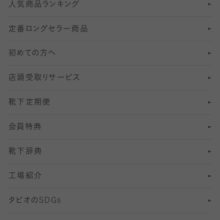
人気商品ランキング
211
6
オールスルーストッキング
冠婚葬祭向けソックス・靴下
ゴルフソックス・靴下
インナーソックス
分丈レギンス
デニールタイツ以上（防寒・厚手タイツ）
定番ロングセラー商品
7
スーツカジュアルソックス・靴下
サッカー・フットサル用ソックス
加圧・着圧ソックス
分丈
レギンス
初めての方へ
8
ロングホーズ
ヨガソックス・靴下
冷えとり靴下
分丈
レギンス
店頭受取りサービス
10
スポーツ用レッグウォーマー
着圧・加圧タイツ
分丈
レギンス
靴下定期便
12
SS
むくみ対策
分丈レギンス
サイズ（21～23cm）
会員特典
13
S
足の疲れ対策
サイズ（22～25cm）
分丈レギンス
靴下辞典
M
足の臭い対策
サイズ（25～27cm）
工場紹介
L
冷え対策
サイズ（27～29cm）
タビオの
SDGs
靴ずれ対策