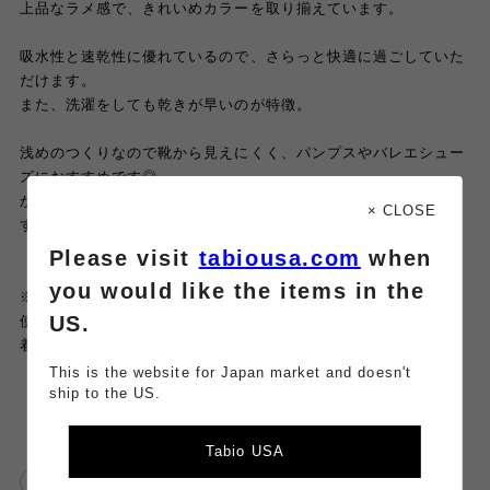
上品なラメ感で、きれいめカラーを取り揃えています。
吸水性と速乾性に優れているので、さらっと快適に過ごしていた
だけます。
また、洗濯をしても乾きが早いのが特徴。
浅めのつくりなので靴から見えにくく、パンプスやバレエシュー
ズにおすすめです◎
かかとにすべり止めもついているので脱げにくい工夫をしていま
× CLOSE
す。
Please visit
tabiousa.com
when
you would like the items in the
※こちらの商品はすべり止めの素材に塩化ビニールを
US.
使用しております。
着用中にお肌に異常を感じた場合は、ご使用をお控えください。
This is the website for Japan market and doesn't
ship to the US.
Tabio USA
オシャレさんと繋がりたい
靴下屋