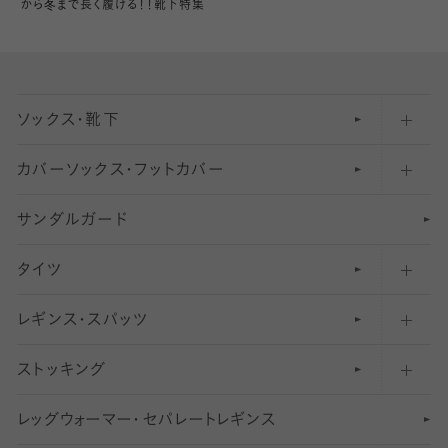
から冬まで長く履ける！！靴下特集
ソックス・靴下
カバーソックス・フットカバー
五本指ソックス・靴下
サンダルガード
足袋ソックス・靴下
フットカバー・カバーソックス（深め）
タイツ
無地・プレーンソックス・靴下
フットカバー・カバーソックス（ふつう）
レギンス・スパッツ
柄ソックス・靴下
フットカバー・カバーソックス（浅め）
30
デニール以下のタイツ（薄手タイツ）
ストッキング
スニーカー（くるぶし）用ソックス
31
柄レギンス
〜40デニールタイツ
レ
ッ
アンクル・ショートソックス（くるぶし上）
41
無地レギンス
伝線しにくいストッキング
グ
ウ
〜60デニールタイツ
ォ
ー
マ
ー
・
セ
パレー
ト
レ
ギン
ス