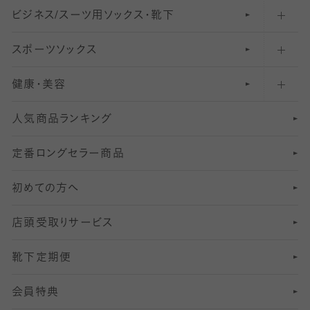
ビジネス/スーツ用
クルーソックス（ふくらはぎ下）
61
レギンスパンツ（レギパン）
ショートストッキング
〜80デニールタイツ
ソックス・靴下
スポーツソックス
ハイソックス
81
マタニティレギンス
結婚式用ストッキング
匠シリーズ
〜110デニールタイツ
健康・美容
オーバーニー・ニーハイソックス
111
5
美脚ストッキング
フレッシャーズ向けソックス・靴下
ランニングソックス・靴下
分丈
〜210デニールタイツ
レギンス
人気商品ランキング
211
6
オールスルーストッキング
冠婚葬祭向けソックス・靴下
ゴルフソックス・靴下
インナーソックス
分丈レギンス
デニールタイツ以上（防寒・厚手タイツ）
定番ロングセラー商品
7
スーツカジュアルソックス・靴下
サッカー・フットサル用ソックス
加圧・着圧ソックス
分丈
レギンス
初めての方へ
8
ロングホーズ
ヨガソックス・靴下
冷えとり靴下
分丈
レギンス
店頭受取りサービス
10
スポーツ用レッグウォーマー
着圧・加圧タイツ
分丈
レギンス
靴下定期便
12
SS
むくみ対策
分丈レギンス
サイズ（21～23cm）
会員特典
13
S
足の疲れ対策
サイズ（22～25cm）
分丈レギンス