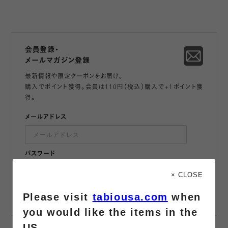
会員登録・
メールマガジン登録
最新情報や限定クーポンをお届け。
購入でポイント獲得。会員は110円（税込）購入で+1ポイント獲
得。
メールアドレス
パスワード
登録
× CLOSE
メールマガジンに登録する
会員規約
に同意する
Please visit
tabiousa.com
when
you would like the items in the
US.