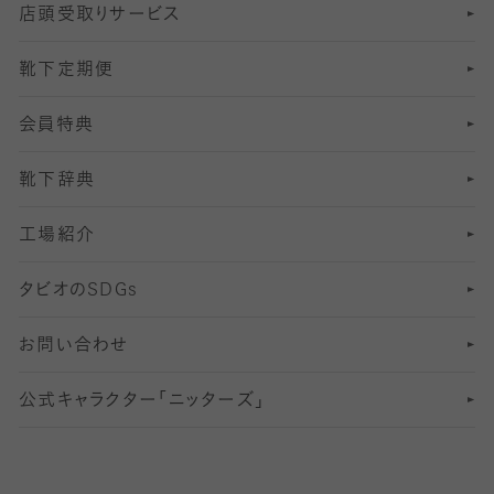
店頭受取りサービス
10
スポーツ用レッグウォーマー
着圧・加圧タイツ
分丈
レギンス
靴下定期便
12
SS
むくみ対策
分丈レギンス
サイズ（21～23cm）
会員特典
13
S
足の疲れ対策
サイズ（22～25cm）
分丈レギンス
靴下辞典
M
足の臭い対策
サイズ（25～27cm）
工場紹介
L
冷え対策
サイズ（27～29cm）
タビオの
SDGs
靴ずれ対策
お問い合わせ
快適な睡眠対策
公式キャラクター「ニッターズ」