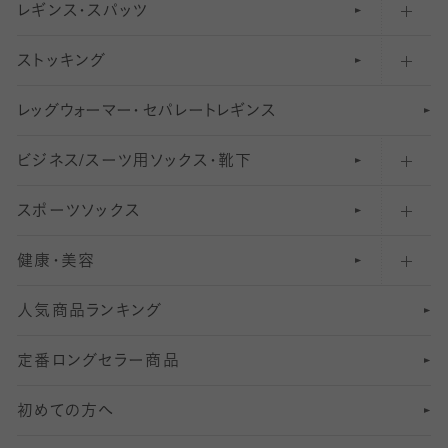
レギンス・スパッツ
柄ソックス・靴下
フットカバー・カバーソックス（浅め）
30
デニール以下のタイツ（薄手タイツ）
ストッキング
スニーカー（くるぶし）用ソックス
31
柄レギンス
〜40デニールタイツ
レ
ッ
アンクル・ショートソックス（くるぶし上）
41
無地レギンス
伝線しにくいストッキング
グ
ウ
〜60デニールタイツ
ォ
ー
マ
ー
・
セ
パレー
ト
レ
ギン
ス
ビジネス/スーツ用
クルーソックス（ふくらはぎ下）
61
レギンスパンツ（レギパン）
ショートストッキング
〜80デニールタイツ
ソックス・靴下
スポーツソックス
ハイソックス
81
マタニティレギンス
結婚式用ストッキング
匠シリーズ
〜110デニールタイツ
健康・美容
オーバーニー・ニーハイソックス
111
5
美脚ストッキング
フレッシャーズ向けソックス・靴下
ランニングソックス・靴下
分丈
〜210デニールタイツ
レギンス
人気商品ランキング
211
6
オールスルーストッキング
冠婚葬祭向けソックス・靴下
ゴルフソックス・靴下
インナーソックス
分丈レギンス
デニールタイツ以上（防寒・厚手タイツ）
定番ロングセラー商品
7
スーツカジュアルソックス・靴下
サッカー・フットサル用ソックス
加圧・着圧ソックス
分丈
レギンス
初めての方へ
8
ロングホーズ
ヨガソックス・靴下
冷えとり靴下
分丈
レギンス