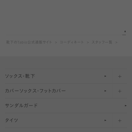
靴下のTabio公式通販サイト
コーディネート
スタッフ一覧
ソックス・靴下
カバーソックス・フットカバー
五本指ソックス・靴下
サンダルガード
足袋ソックス・靴下
フットカバー・カバーソックス（深め）
タイツ
無地・プレーンソックス・靴下
フットカバー・カバーソックス（ふつう）