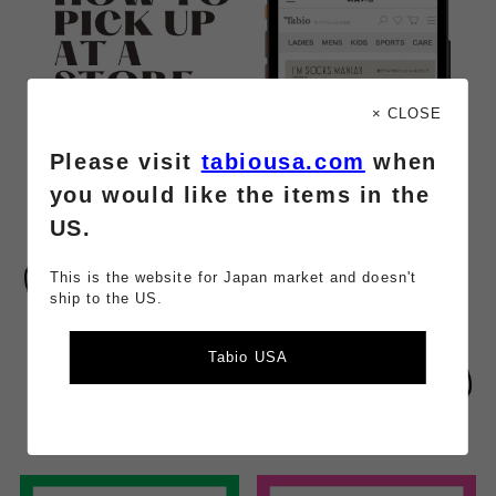
× CLOSE
Please visit
tabiousa.com
when
you would like the items in the
US.
This is the website for Japan market and doesn't
ship to the US.
Tabio USA