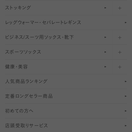
ストッキング
スニーカー（くるぶし）用ソックス
31
柄レギンス
〜40デニールタイツ
レ
ッ
アンクル・ショートソックス（くるぶし上）
41
無地レギンス
伝線しにくいストッキング
グ
ウ
〜60デニールタイツ
ォ
ー
マ
ー
・
セ
パレー
ト
レ
ギン
ス
ビジネス/スーツ用
クルーソックス（ふくらはぎ下）
61
レギンスパンツ（レギパン）
ショートストッキング
〜80デニールタイツ
ソックス・靴下
スポーツソックス
ハイソックス
81
マタニティレギンス
結婚式用ストッキング
匠シリーズ
〜110デニールタイツ
健康・美容
オーバーニー・ニーハイソックス
111
5
美脚ストッキング
フレッシャーズ向けソックス・靴下
ランニングソックス・靴下
分丈
〜210デニールタイツ
レギンス
人気商品ランキング
211
6
オールスルーストッキング
冠婚葬祭向けソックス・靴下
ゴルフソックス・靴下
インナーソックス
分丈レギンス
デニールタイツ以上（防寒・厚手タイツ）
定番ロングセラー商品
7
スーツカジュアルソックス・靴下
サッカー・フットサル用ソックス
加圧・着圧ソックス
分丈
レギンス
初めての方へ
8
ロングホーズ
ヨガソックス・靴下
冷えとり靴下
分丈
レギンス
店頭受取りサービス
10
スポーツ用レッグウォーマー
着圧・加圧タイツ
分丈
レギンス