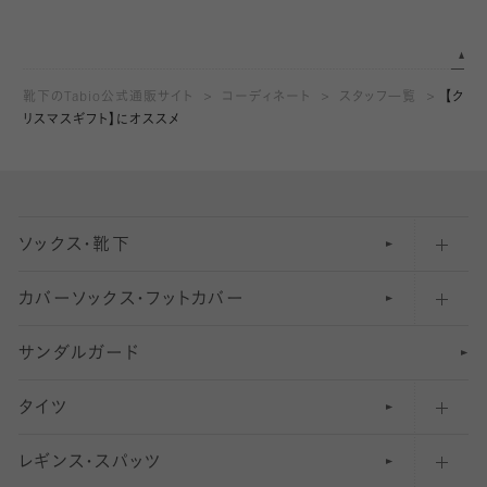
靴下のTabio公式通販サイト
コーディネート
スタッフ一覧
【ク
リスマスギフト】にオススメ
ソックス・靴下
カバーソックス・フットカバー
五本指ソックス・靴下
サンダルガード
足袋ソックス・靴下
フットカバー・カバーソックス（深め）
タイツ
無地・プレーンソックス・靴下
フットカバー・カバーソックス（ふつう）
レギンス・スパッツ
柄ソックス・靴下
フットカバー・カバーソックス（浅め）
30
デニール以下のタイツ（薄手タイツ）