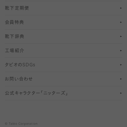
靴下定期便
12
SS
むくみ対策
分丈レギンス
サイズ（21～23cm）
会員特典
13
S
足の疲れ対策
サイズ（22～25cm）
分丈レギンス
靴下辞典
M
足の臭い対策
サイズ（25～27cm）
工場紹介
L
冷え対策
サイズ（27～29cm）
タビオの
SDGs
靴ずれ対策
お問い合わせ
快適な睡眠対策
公式キャラクター「ニッターズ」
© Tabio Corporation