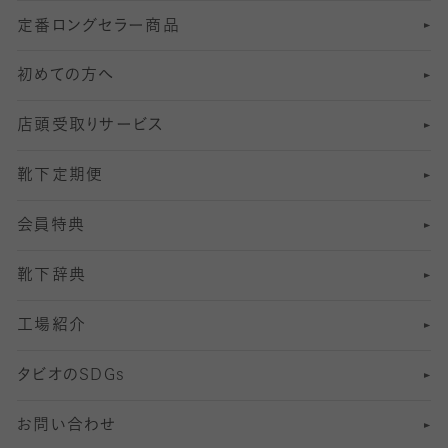
定番ロングセラー商品
7
スーツカジュアルソックス・靴下
サッカー・フットサル用ソックス
加圧・着圧ソックス
分丈
レギンス
初めての方へ
8
ロングホーズ
ヨガソックス・靴下
冷えとり靴下
分丈
レギンス
店頭受取りサービス
10
スポーツ用レッグウォーマー
着圧・加圧タイツ
分丈
レギンス
靴下定期便
12
SS
むくみ対策
分丈レギンス
サイズ（21～23cm）
会員特典
13
S
足の疲れ対策
サイズ（22～25cm）
分丈レギンス
靴下辞典
M
足の臭い対策
サイズ（25～27cm）
工場紹介
L
冷え対策
サイズ（27～29cm）
タビオの
SDGs
靴ずれ対策
お問い合わせ
快適な睡眠対策