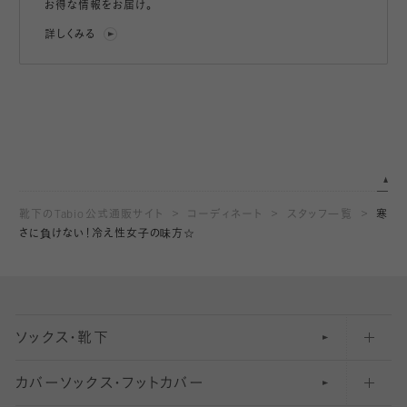
お得な情報をお届け。
詳しくみる
靴下のTabio公式通販サイト
コーディネート
スタッフ一覧
寒
さに負けない！冷え性女子の味方☆
ソックス・靴下
カバーソックス・フットカバー
五本指ソックス・靴下