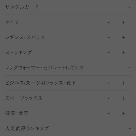
サンダルガード
足袋ソックス・靴下
フットカバー・カバーソックス（深め）
タイツ
無地・プレーンソックス・靴下
フットカバー・カバーソックス（ふつう）
レギンス・スパッツ
柄ソックス・靴下
フットカバー・カバーソックス（浅め）
30
デニール以下のタイツ（薄手タイツ）
ストッキング
スニーカー（くるぶし）用ソックス
31
柄レギンス
〜40デニールタイツ
レ
ッ
アンクル・ショートソックス（くるぶし上）
41
無地レギンス
伝線しにくいストッキング
グ
ウ
〜60デニールタイツ
ォ
ー
マ
ー
・
セ
パレー
ト
レ
ギン
ス
ビジネス/スーツ用
クルーソックス（ふくらはぎ下）
61
レギンスパンツ（レギパン）
ショートストッキング
〜80デニールタイツ
ソックス・靴下
スポーツソックス
ハイソックス
81
マタニティレギンス
結婚式用ストッキング
匠シリーズ
〜110デニールタイツ
健康・美容
オーバーニー・ニーハイソックス
111
5
美脚ストッキング
フレッシャーズ向けソックス・靴下
ランニングソックス・靴下
分丈
〜210デニールタイツ
レギンス
人気商品ランキング
211
6
オールスルーストッキング
冠婚葬祭向けソックス・靴下
ゴルフソックス・靴下
インナーソックス
分丈レギンス
デニールタイツ以上（防寒・厚手タイツ）