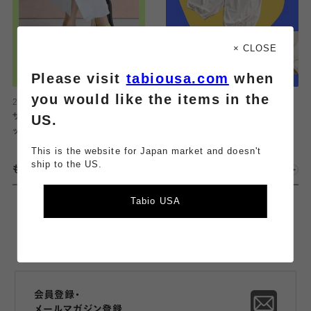
× CLOSE
Please visit
tabiousa.com
when
you would like the items in the
2026.08.06
2026.08.06
US.
サンダルに合わせられるパーツソ
人気のサマーペチパンツ！！
ックス特集☆
This is the website for Japan market and doesn't
ship to the US.
もっとみる
Tabio USA
会員登録・
メールマガジン登録