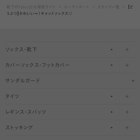
靴下のTabio公式通販サイト
コーディネート
スタッフ一覧
【ど
うぶつ】かわいい〜！キャットソックス♡
ソックス・靴下
カバーソックス・フットカバー
五本指ソックス・靴下
サンダルガード
足袋ソックス・靴下
フットカバー・カバーソックス（深め）
タイツ
無地・プレーンソックス・靴下
フットカバー・カバーソックス（ふつう）
レギンス・スパッツ
柄ソックス・靴下
フットカバー・カバーソックス（浅め）
30
デニール以下のタイツ（薄手タイツ）
ストッキング
スニーカー（くるぶし）用ソックス
31
柄レギンス
〜40デニールタイツ