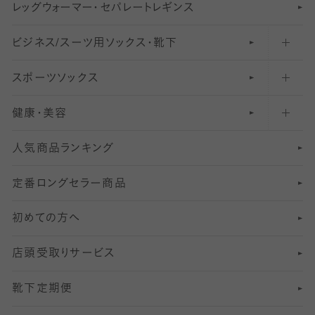
レ
ッ
アンクル・ショートソックス（くるぶし上）
41
無地レギンス
伝線しにくいストッキング
グ
ウ
〜60デニールタイツ
ォ
ー
マ
ー
・
セ
パレー
ト
レ
ギン
ス
ビジネス/スーツ用
クルーソックス（ふくらはぎ下）
61
レギンスパンツ（レギパン）
ショートストッキング
〜80デニールタイツ
ソックス・靴下
スポーツソックス
ハイソックス
81
マタニティレギンス
結婚式用ストッキング
匠シリーズ
〜110デニールタイツ
健康・美容
オーバーニー・ニーハイソックス
111
5
美脚ストッキング
フレッシャーズ向けソックス・靴下
ランニングソックス・靴下
分丈
〜210デニールタイツ
レギンス
人気商品ランキング
211
6
オールスルーストッキング
冠婚葬祭向けソックス・靴下
ゴルフソックス・靴下
インナーソックス
分丈レギンス
デニールタイツ以上（防寒・厚手タイツ）
定番ロングセラー商品
7
スーツカジュアルソックス・靴下
サッカー・フットサル用ソックス
加圧・着圧ソックス
分丈
レギンス
初めての方へ
8
ロングホーズ
ヨガソックス・靴下
冷えとり靴下
分丈
レギンス
店頭受取りサービス
10
スポーツ用レッグウォーマー
着圧・加圧タイツ
分丈
レギンス
靴下定期便
12
SS
むくみ対策
分丈レギンス
サイズ（21～23cm）