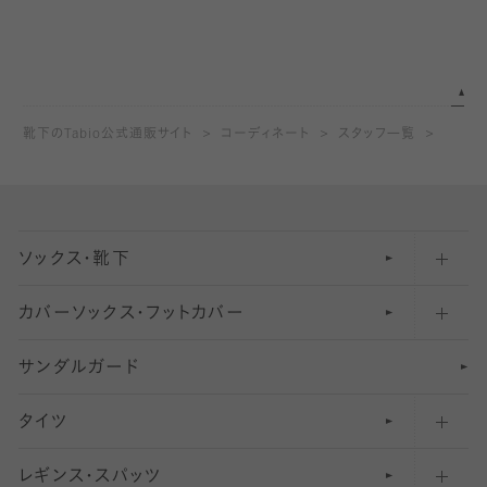
靴下のTabio公式通販サイト
コーディネート
スタッフ一覧
ソックス・靴下
カバーソックス・フットカバー
五本指ソックス・靴下
サンダルガード
足袋ソックス・靴下
フットカバー・カバーソックス（深め）
タイツ
無地・プレーンソックス・靴下
フットカバー・カバーソックス（ふつう）
レギンス・スパッツ
柄ソックス・靴下
フットカバー・カバーソックス（浅め）
30
デニール以下のタイツ（薄手タイツ）