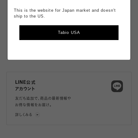
スマートフォン
This is the website for Japan market and doesn't
ship to the US.
アプリ
商品の購入、店舗の在庫確認、
Tabio USA
アプリ限定のコンテンツやクーポンが
もらえるお得なアプリ。
詳しくみる
LINE公式
アカウント
友だち追加で、
商品の最新情報や
お得な情報をお届け。
詳しくみる