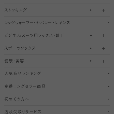
ストッキング
スニーカー（くるぶし）用ソックス
31
柄レギンス
〜40デニールタイツ
レ
ッ
アンクル・ショートソックス（くるぶし上）
41
無地レギンス
伝線しにくいストッキング
グ
ウ
〜60デニールタイツ
ォ
ー
マ
ー
・
セ
パレー
ト
レ
ギン
ス
ビジネス/スーツ用
クルーソックス（ふくらはぎ下）
61
レギンスパンツ（レギパン）
ショートストッキング
〜80デニールタイツ
ソックス・靴下
スポーツソックス
ハイソックス
81
マタニティレギンス
結婚式用ストッキング
匠シリーズ
〜110デニールタイツ
健康・美容
オーバーニー・ニーハイソックス
111
5
美脚ストッキング
フレッシャーズ向けソックス・靴下
ランニングソックス・靴下
分丈
〜210デニールタイツ
レギンス
人気商品ランキング
211
6
オールスルーストッキング
冠婚葬祭向けソックス・靴下
ゴルフソックス・靴下
インナーソックス
分丈レギンス
デニールタイツ以上（防寒・厚手タイツ）
定番ロングセラー商品
7
スーツカジュアルソックス・靴下
サッカー・フットサル用ソックス
加圧・着圧ソックス
分丈
レギンス
初めての方へ
8
ロングホーズ
ヨガソックス・靴下
冷えとり靴下
分丈
レギンス
店頭受取りサービス
10
スポーツ用レッグウォーマー
着圧・加圧タイツ
分丈
レギンス