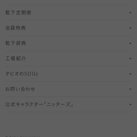
靴下定期便
12
SS
むくみ対策
分丈レギンス
サイズ（21～23cm）
会員特典
13
S
足の疲れ対策
サイズ（22～25cm）
分丈レギンス
靴下辞典
M
足の臭い対策
サイズ（25～27cm）
工場紹介
L
冷え対策
サイズ（27～29cm）
タビオの
SDGs
靴ずれ対策
お問い合わせ
快適な睡眠対策
公式キャラクター「ニッターズ」