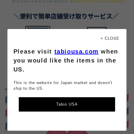
× CLOSE
Please visit
tabiousa.com
when
you would like the items in the
US.
This is the website for Japan market and doesn't
ship to the US.
Tabio USA