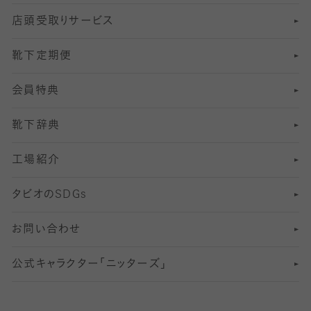
店頭受取りサービス
10
スポーツ用レッグウォーマー
着圧・加圧タイツ
分丈
レギンス
靴下定期便
12
SS
むくみ対策
分丈レギンス
サイズ（21～23cm）
会員特典
13
S
足の疲れ対策
サイズ（22～25cm）
分丈レギンス
靴下辞典
M
足の臭い対策
サイズ（25～27cm）
工場紹介
L
冷え対策
サイズ（27～29cm）
タビオの
SDGs
靴ずれ対策
お問い合わせ
快適な睡眠対策
公式キャラクター「ニッターズ」