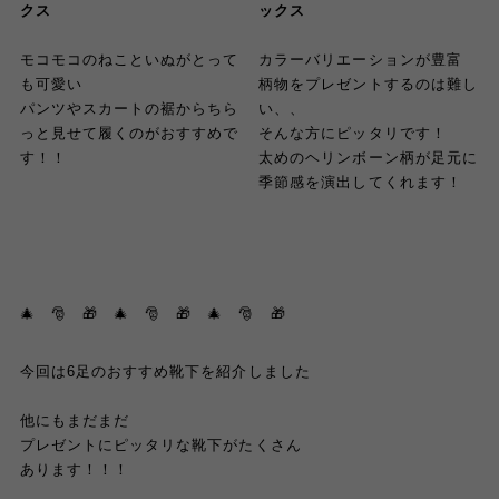
クス
ックス
モコモコ
のねこといぬがとって
カラーバリエーションが豊富
も可愛い
柄物をプレゼントするのは難し
パンツやスカートの裾からちら
い、、
っと見せて履くのがおすすめで
そんな方にピッタリです！
す！！
太めのヘリンボーン柄が足元に
季節感を演出してくれます！
🎄 🎅 🎁 🎄 🎅 🎁 🎄 🎅
🎁
今回は6足のおすすめ靴下を紹介しました
他にもまだまだ
プレゼントにピッタリな靴下がたくさん
あります！！！