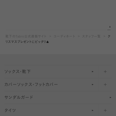
靴下のTabio公式通販サイト
コーディネート
スタッフ一覧
ク
リスマスプレゼントにピッタリ🎄
ソックス・靴下
カバーソックス・フットカバー
五本指ソックス・靴下
サンダルガード
足袋ソックス・靴下
フットカバー・カバーソックス（深め）
タイツ
無地・プレーンソックス・靴下
フットカバー・カバーソックス（ふつう）