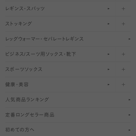
レギンス・スパッツ
柄ソックス・靴下
フットカバー・カバーソックス（浅め）
30
デニール以下のタイツ（薄手タイツ）
ストッキング
スニーカー（くるぶし）用ソックス
31
柄レギンス
〜40デニールタイツ
レ
ッ
アンクル・ショートソックス（くるぶし上）
41
無地レギンス
伝線しにくいストッキング
グ
ウ
〜60デニールタイツ
ォ
ー
マ
ー
・
セ
パレー
ト
レ
ギン
ス
ビジネス/スーツ用
クルーソックス（ふくらはぎ下）
61
レギンスパンツ（レギパン）
ショートストッキング
〜80デニールタイツ
ソックス・靴下
スポーツソックス
ハイソックス
81
マタニティレギンス
結婚式用ストッキング
匠シリーズ
〜110デニールタイツ
健康・美容
オーバーニー・ニーハイソックス
111
5
美脚ストッキング
フレッシャーズ向けソックス・靴下
ランニングソックス・靴下
分丈
〜210デニールタイツ
レギンス
人気商品ランキング
211
6
オールスルーストッキング
冠婚葬祭向けソックス・靴下
ゴルフソックス・靴下
インナーソックス
分丈レギンス
デニールタイツ以上（防寒・厚手タイツ）
定番ロングセラー商品
7
スーツカジュアルソックス・靴下
サッカー・フットサル用ソックス
加圧・着圧ソックス
分丈
レギンス
初めての方へ
8
ロングホーズ
ヨガソックス・靴下
冷えとり靴下
分丈
レギンス