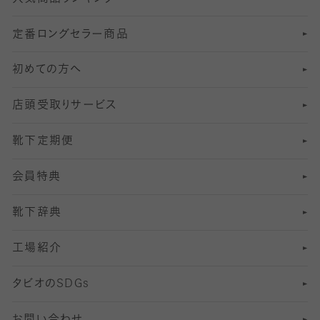
定番ロングセラー商品
7
スーツカジュアルソックス・靴下
サッカー・フットサル用ソックス
加圧・着圧ソックス
分丈
レギンス
初めての方へ
8
ロングホーズ
ヨガソックス・靴下
冷えとり靴下
分丈
レギンス
店頭受取りサービス
10
スポーツ用レッグウォーマー
着圧・加圧タイツ
分丈
レギンス
靴下定期便
12
SS
むくみ対策
分丈レギンス
サイズ（21～23cm）
会員特典
13
S
足の疲れ対策
サイズ（22～25cm）
分丈レギンス
靴下辞典
M
足の臭い対策
サイズ（25～27cm）
工場紹介
L
冷え対策
サイズ（27～29cm）
タビオの
SDGs
靴ずれ対策