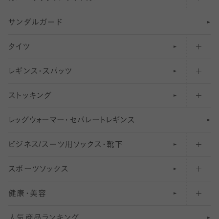
サンダルガード
足袋ソックス・靴下
フットカバー・カバーソックス（深め）
タイツ
無地・プレーンソックス・靴下
フットカバー・カバーソックス（ふつう）
レギンス・スパッツ
柄ソックス・靴下
フットカバー・カバーソックス（浅め）
30
デニール以下のタイツ（薄手タイツ）
ストッキング
スニーカー（くるぶし）用ソックス
31
柄レギンス
〜40デニールタイツ
レ
ッ
アンクル・ショートソックス（くるぶし上）
41
無地レギンス
伝線しにくいストッキング
グ
ウ
〜60デニールタイツ
ォ
ー
マ
ー
・
セ
パレー
ト
レ
ギン
ス
ビジネス/スーツ用
クルーソックス（ふくらはぎ下）
61
レギンスパンツ（レギパン）
ショートストッキング
〜80デニールタイツ
ソックス・靴下
スポーツソックス
ハイソックス
81
マタニティレギンス
結婚式用ストッキング
匠シリーズ
〜110デニールタイツ
健康・美容
オーバーニー・ニーハイソックス
111
5
美脚ストッキング
フレッシャーズ向けソックス・靴下
ランニングソックス・靴下
分丈
〜210デニールタイツ
レギンス
人気商品ランキング
211
6
オールスルーストッキング
冠婚葬祭向けソックス・靴下
ゴルフソックス・靴下
インナーソックス
分丈レギンス
デニールタイツ以上（防寒・厚手タイツ）