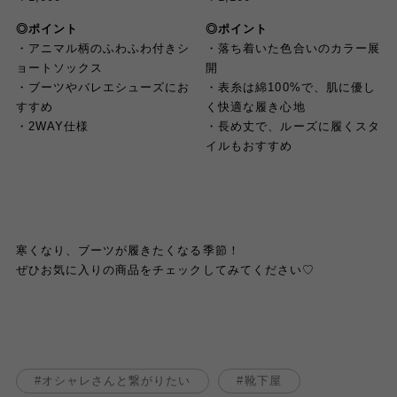
◎ポイント
◎ポイント
・アニマル柄のふわふわ付きシ
・落ち着いた色合いのカラー展
ョートソックス
開
・ブーツやバレエシューズにお
・表糸は綿100%で、肌に優し
すすめ
く快適な履き心地
・2WAY仕様
・長め丈で、ルーズに履くスタ
イルもおすすめ
寒くなり、ブーツが履きたくなる季節！
ぜひお気に入りの商品をチェックしてみてください♡
オシャレさんと繋がりたい
靴下屋