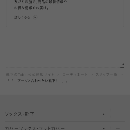
友だち追加で、
商品の最新情報や
お得な情報をお届け。
詳しくみる
靴下のTabio公式通販サイト
コーディネート
スタッフ一覧
『『 ブーツと合わせたい靴下！ 』』
ソックス・靴下
カバーソックス・フットカバー
五本指ソックス・靴下