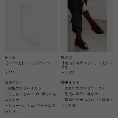
靴下屋
靴下屋
【30cm丈】2×1リブハイカッ
【毛混】薄手リブミディ丈ソッ
ト
クス
￥900
￥1,100
◎ポイント
◎ポイント
・綿混のリブハイカット
・きれいめのリブソックス
・くしゅっとルーズに履くのも
・毛混の薄手生地がポイント！
おすすめ！
・締め付けが少ないゴム口ゆっ
・ショートボトム×ブーツにぴ
たり仕様
ったり。