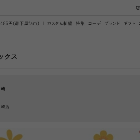
カスタム刺繍
特集
コーデ
ブランド
ギフト
,485円（靴下屋
fam）
ックス
川崎
川崎店