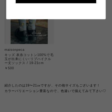
ージへ移ります♪
←←←←←
maisonpeca
キッズ 表糸コットン100%で毛
玉が出来にくい:リブハイクル
ー丈ソックス / 19-21cm
￥500
紹介したのは19〜21㎝ですが、その他サイズもございます！
カラーバリエーション豊富なので、色違いで揃えてみて下さい♡