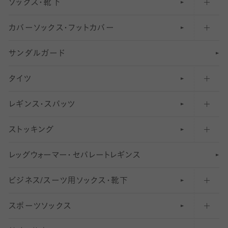
ソックス・靴下
カバーソックス・フットカバー
五本指ソックス・靴下
サンダルガード
足袋ソックス・靴下
フットカバー・カバーソックス（深め）
タイツ
無地・プレーンソックス・靴下
フットカバー・カバーソックス（ふつう）
レギンス・スパッツ
柄ソックス・靴下
フットカバー・カバーソックス（浅め）
30
デニール以下のタイツ（薄手タイツ）
ストッキング
スニーカー（くるぶし）用ソックス
31
柄レギンス
〜40デニールタイツ
レ
ッ
アンクル・ショートソックス（くるぶし上）
41
無地レギンス
伝線しにくいストッキング
グ
ウ
〜60デニールタイツ
ォ
ー
マ
ー
・
セ
パレー
ト
レ
ギン
ス
ビジネス/スーツ用
クルーソックス（ふくらはぎ下）
61
レギンスパンツ（レギパン）
ショートストッキング
〜80デニールタイツ
ソックス・靴下
スポーツソックス
ハイソックス
81
マタニティレギンス
結婚式用ストッキング
匠シリーズ
〜110デニールタイツ