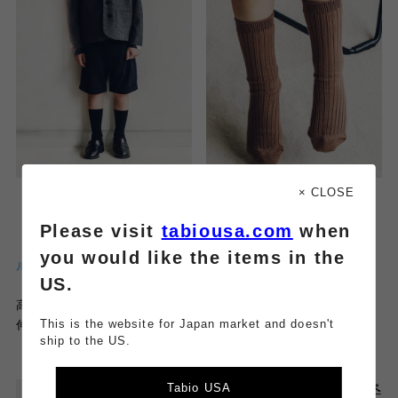
× CLOSE
Please visit
tabiousa.com
when
【キッズ】表糸コットン100％で毛玉が出来にくい：リブハイク
you would like the items in the
ルー丈ソックス
US.
高感度でシンプルなテイストのリブソックス。
This is the website for Japan market and doesn't
伸ばして履いても、ルーズにくしゅっとさせても◎
ship to the US.
Tabio USA
左の画像をタップすると詳細ペ