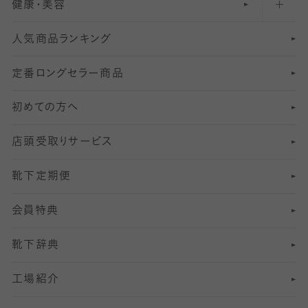
健康・美容
オーバーニー・ニーハイソックス
111
5
美脚ストッキング
フレッシャーズ向けソックス・靴下
ランニングソックス・靴下
分丈
〜210デニールタイツ
レギンス
人気商品ランキング
211
6
オールスルーストッキング
冠婚葬祭向けソックス・靴下
ゴルフソックス・靴下
インナーソックス
分丈レギンス
デニールタイツ以上（防寒・厚手タイツ）
定番ロングセラー商品
7
スーツカジュアルソックス・靴下
サッカー・フットサル用ソックス
加圧・着圧ソックス
分丈
レギンス
初めての方へ
8
ロングホーズ
ヨガソックス・靴下
冷えとり靴下
分丈
レギンス
店頭受取りサービス
10
スポーツ用レッグウォーマー
着圧・加圧タイツ
分丈
レギンス
靴下定期便
12
SS
むくみ対策
分丈レギンス
サイズ（21～23cm）
会員特典
13
S
足の疲れ対策
サイズ（22～25cm）
分丈レギンス
靴下辞典
M
足の臭い対策
サイズ（25～27cm）
工場紹介
L
冷え対策
サイズ（27～29cm）