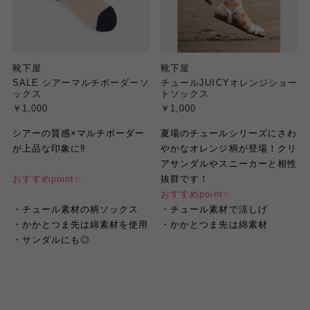
靴下屋
靴下屋
SALE シアーマルチボーダーソ
チュールJUICYオレンジショー
ックス
トソックス
￥1,000
￥1,000
シアーの質感
×
マルチボーダー
夏場のチュールシリーズにさわ
が上品な印象に
‼︎
やかなオレンジ柄が登場！クリ
アサンダルやスニーカー
と相性
おすすめ
point
✨
抜群です！
おすすめ
point
✨
・
チュール素材の柄ソックス
・
チュール素材で涼しげ
・
かかとつま先は綿素材を使用
・
かかとつま先は綿素材
・
サンダルにも◎