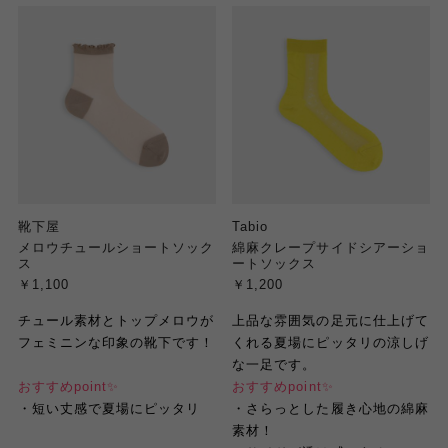
靴下屋
Tabio
メロウチュールショートソック
綿麻クレープサイドシアーショ
ス
ートソックス
￥1,100
￥1,200
チュール素材とトップメロウが
上品な雰囲気の足元に仕上げて
フェミニンな印象の靴下です
！
くれる夏場にピッタリの涼しげ
な一足
です。
おすすめ
point
✨
おすすめ
point
✨
・
短い丈感で夏場にピッタリ
・
さらっとした履き心地の綿麻
素材！