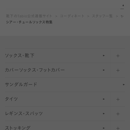
靴下のTabio公式通販サイト
コーディネート
スタッフ一覧
✨
シアー・チュールソックス特集
ソックス・靴下
カバーソックス・フットカバー
五本指ソックス・靴下
サンダルガード
足袋ソックス・靴下
フットカバー・カバーソックス（深め）
タイツ
無地・プレーンソックス・靴下
フットカバー・カバーソックス（ふつう）
レギンス・スパッツ
柄ソックス・靴下
フットカバー・カバーソックス（浅め）
30
デニール以下のタイツ（薄手タイツ）
ストッキング
スニーカー（くるぶし）用ソックス
31
柄レギンス
〜40デニールタイツ