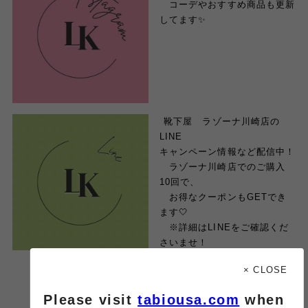
コーデやおすすめ商品も更新
してます✨
︎ 靴下屋 ラゾーナ川崎店の
LINE
キャンペーン情報など配信中！
ラゾーナ川崎店でのご購入
10回で、
お得なクーポンもGETでき
ます🤍
※詳細はLINEをご確認くだ
さいませ！
× CLOSE
Please visit
tabiousa.com
when