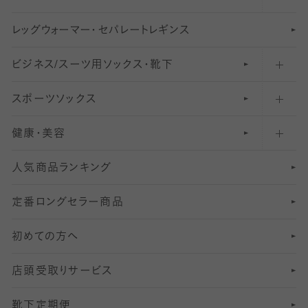
レ
ッ
アンクル・ショートソックス（くるぶし上）
41
無地レギンス
伝線しにくいストッキング
グ
ウ
〜60デニールタイツ
ォ
ー
マ
ー
・
セ
パレー
ト
レ
ギン
ス
ビジネス/スーツ用
クルーソックス（ふくらはぎ下）
61
レギンスパンツ（レギパン）
ショートストッキング
〜80デニールタイツ
ソックス・靴下
スポーツソックス
ハイソックス
81
マタニティレギンス
結婚式用ストッキング
匠シリーズ
〜110デニールタイツ
健康・美容
オーバーニー・ニーハイソックス
111
5
美脚ストッキング
フレッシャーズ向けソックス・靴下
ランニングソックス・靴下
分丈
〜210デニールタイツ
レギンス
人気商品ランキング
211
6
オールスルーストッキング
冠婚葬祭向けソックス・靴下
ゴルフソックス・靴下
インナーソックス
分丈レギンス
デニールタイツ以上（防寒・厚手タイツ）
定番ロングセラー商品
7
スーツカジュアルソックス・靴下
サッカー・フットサル用ソックス
加圧・着圧ソックス
分丈
レギンス
初めての方へ
8
ロングホーズ
ヨガソックス・靴下
冷えとり靴下
分丈
レギンス
店頭受取りサービス
10
スポーツ用レッグウォーマー
着圧・加圧タイツ
分丈
レギンス
靴下定期便
12
SS
むくみ対策
分丈レギンス
サイズ（21～23cm）