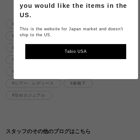
you would like the items in the
US.
スニーカー
チュールソックス
This is the website for Japan market and doesn't
ship to the US.
カジュアルコーデ
ラメ
パンプス
シアー
チュール
きれいめコーデ
Tabio USA
キラキラ
シアーソックス
シアー感
靴下屋ラゾーナ川崎プラザ店
シアー レディース
春靴下
甘めカジュアル
スタッフのその他のブログはこちら