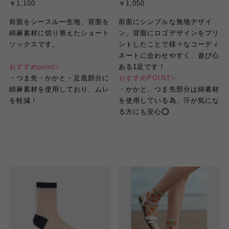
￥1,100
￥1,050
前面をシースルー生地、背面を
前面にシンプルな無地デザイ
綿麻素材に切り替えたショート
ン、背面にロゴデザインをプリ
ソックスです。
ントしたことで様々なコーディ
ネートに合わせやすく、遊び心
おすすめ
point
✨
ある
1
足です！
・
つま先・かかと・足底部分に
おすすめ
POINT
✨
綿麻素材を使用しており、ムレ
・
かかと、つま先部分は綿素材
を軽減！
を使用している為、汗が気にな
る方にも安心
⭕️