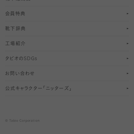
会員特典
13
S
足の疲れ対策
サイズ（22～25cm）
分丈レギンス
靴下辞典
M
足の臭い対策
サイズ（25～27cm）
工場紹介
L
冷え対策
サイズ（27～29cm）
タビオの
SDGs
靴ずれ対策
お問い合わせ
快適な睡眠対策
公式キャラクター「ニッターズ」
© Tabio Corporation