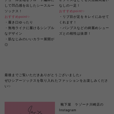
して凹凸感を出したシースルー
なしの一足！
ソックス！
おすすめ
point
✨
おすすめ
point
✨
・
リブ目が足をキレイにみせて
・
履き口ゆったり
くれます
！
・
無地ライクに履けるシンプル
・
パンプスなどの綺麗めシュー
なデザイン
ズとの相性は抜群！
・
肌なじみのいいカラー展開が
◎
最後までご覧いただきありがとうございました♪
ぜひ
シアー
ソックスを取り入れたファッションをお楽しみくださ
い
✨
︎ 靴下屋 ラゾーナ川崎店の
Instagram