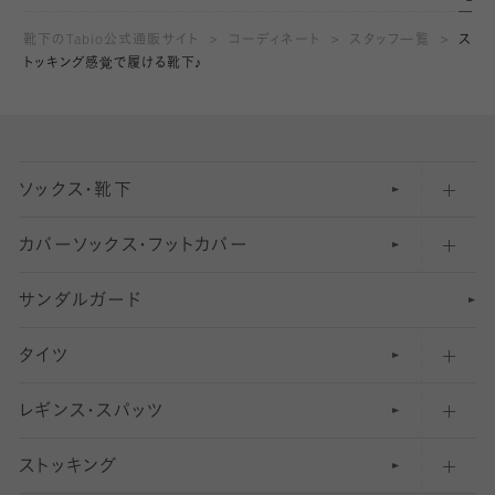
靴下のTabio公式通販サイト
コーディネート
スタッフ一覧
ス
トッキング感覚で履ける靴下♪
ソックス・靴下
カバーソックス・フットカバー
五本指ソックス・靴下
サンダルガード
足袋ソックス・靴下
フットカバー・カバーソックス（深め）
タイツ
無地・プレーンソックス・靴下
フットカバー・カバーソックス（ふつう）
レギンス・スパッツ
柄ソックス・靴下
フットカバー・カバーソックス（浅め）
30
デニール以下のタイツ（薄手タイツ）
ストッキング
スニーカー（くるぶし）用ソックス
31
柄レギンス
〜40デニールタイツ