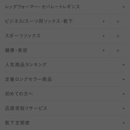
レ
ッ
アンクル・ショートソックス（くるぶし上）
41
無地レギンス
伝線しにくいストッキング
グ
ウ
〜60デニールタイツ
ォ
ー
マ
ー
・
セ
パレー
ト
レ
ギン
ス
ビジネス/スーツ用
クルーソックス（ふくらはぎ下）
61
レギンスパンツ（レギパン）
ショートストッキング
〜80デニールタイツ
ソックス・靴下
スポーツソックス
ハイソックス
81
マタニティレギンス
結婚式用ストッキング
匠シリーズ
〜110デニールタイツ
健康・美容
オーバーニー・ニーハイソックス
111
5
美脚ストッキング
フレッシャーズ向けソックス・靴下
ランニングソックス・靴下
分丈
〜210デニールタイツ
レギンス
人気商品ランキング
211
6
オールスルーストッキング
冠婚葬祭向けソックス・靴下
ゴルフソックス・靴下
インナーソックス
分丈レギンス
デニールタイツ以上（防寒・厚手タイツ）
定番ロングセラー商品
7
スーツカジュアルソックス・靴下
サッカー・フットサル用ソックス
加圧・着圧ソックス
分丈
レギンス
初めての方へ
8
ロングホーズ
ヨガソックス・靴下
冷えとり靴下
分丈
レギンス
店頭受取りサービス
10
スポーツ用レッグウォーマー
着圧・加圧タイツ
分丈
レギンス
靴下定期便
12
SS
むくみ対策
分丈レギンス
サイズ（21～23cm）