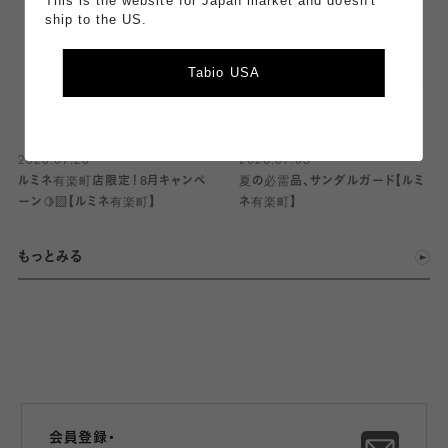
This is the website for Japan market and doesn't
ship to the US.
Tabio USA
2026.07.26
2026.07.08
ルミネ有楽町店限定！8月キャンペ
夏の必需品、サンダルガード【ルミ
ーン🍋‍🟩【ルミネ有楽町】
ネ有楽町】
もっとみる
会員登録・