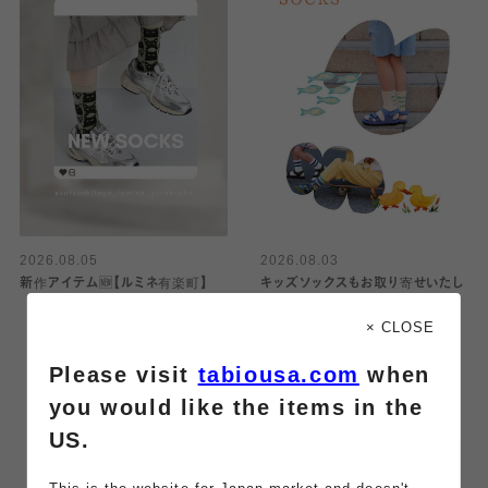
2026.08.05
2026.08.03
新作アイテム🆕【ルミネ有楽町】
キッズソックスもお取り寄せいたし
ます【ルミネ有楽町】
× CLOSE
Please visit
tabiousa.com
when
you would like the items in the
US.