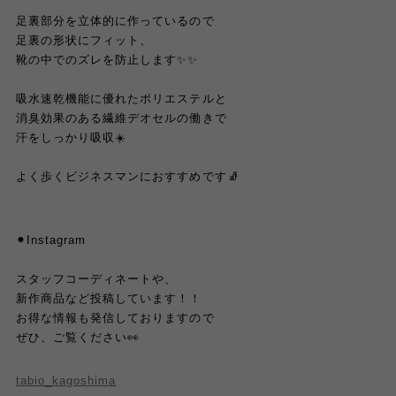
足裏部分を立体的に作っているので
足裏の形状にフィット、
靴の中でのズレを防止します✨✨
吸水速乾機能に優れたポリエステルと
消臭効果のある繊維デオセルの働きで
汗をしっかり吸収☀️
よく歩くビジネスマンにおすすめです🧦
⚫︎Instagram
スタッフコーディネートや、
新作商品など投稿しています！！
お得な情報も発信しておりますので
ぜひ、ご覧ください👀
tabio_kagoshima