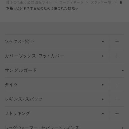
靴下のTabio公式通販サイト
コーディネート
スタッフ一覧
５
本指×ビジネスする足のために生まれた機能✨
ソックス・靴下
カバーソックス・フットカバー
五本指ソックス・靴下
サンダルガード
足袋ソックス・靴下
フットカバー・カバーソックス（深め）
タイツ
無地・プレーンソックス・靴下
フットカバー・カバーソックス（ふつう）
レギンス・スパッツ
柄ソックス・靴下
フットカバー・カバーソックス（浅め）
30
デニール以下のタイツ（薄手タイツ）
ストッキング
スニーカー（くるぶし）用ソックス
31
柄レギンス
〜40デニールタイツ
レ
ッ
アンクル・ショートソックス（くるぶし上）
41
無地レギンス
伝線しにくいストッキング
グ
ウ
〜60デニールタイツ
ォ
ー
マ
ー
・
セ
パレー
ト
レ
ギン
ス