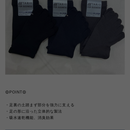
🟡POINT🟡
・足裏の土踏まず部分を強力に支える
・足の形に沿った立体的な製法
・吸水速乾機能、消臭効果