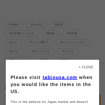
tabio
socks
綿混
五本指ソックス
無地
5本指
ムジ
メンズ靴下
メンズソックス
5ユビ
カジュアル
メンズ
黒ソックス
靴下
#靴下
× CLOSE
Please visit
tabiousa.com
when
you would like the items in the
スタッフのその他のブログはこちら
US.
This is the website for Japan market and doesn't