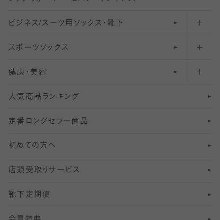
ビジネス/スーツ用
クルーソックス（ふくらはぎ下）
61
レギンスパンツ（レギパン）
ショートストッキング
〜80デニールタイツ
ソックス・靴下
スポーツソックス
ハイソックス
81
マタニティレギンス
結婚式用ストッキング
匠シリーズ
〜110デニールタイツ
健康・美容
オーバーニー・ニーハイソックス
111
5
美脚ストッキング
フレッシャーズ向けソックス・靴下
ランニングソックス・靴下
分丈
〜210デニールタイツ
レギンス
人気商品ランキング
211
6
オールスルーストッキング
冠婚葬祭向けソックス・靴下
ゴルフソックス・靴下
インナーソックス
分丈レギンス
デニールタイツ以上（防寒・厚手タイツ）
定番ロングセラー商品
7
スーツカジュアルソックス・靴下
サッカー・フットサル用ソックス
加圧・着圧ソックス
分丈
レギンス
初めての方へ
8
ロングホーズ
ヨガソックス・靴下
冷えとり靴下
分丈
レギンス
店頭受取りサービス
10
スポーツ用レッグウォーマー
着圧・加圧タイツ
分丈
レギンス
靴下定期便
12
SS
むくみ対策
分丈レギンス
サイズ（21～23cm）
会員特典
13
S
足の疲れ対策
サイズ（22～25cm）
分丈レギンス