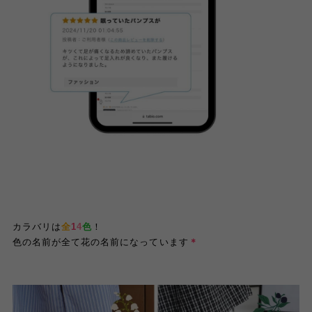
カラバリは
全
1
4
色
！
色の名前が全て花の名前になっています
＊