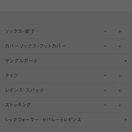
ソックス・靴下
カバーソックス・フットカバー
五本指ソックス・靴下
サンダルガード
足袋ソックス・靴下
フットカバー・カバーソックス（深め）
タイツ
無地・プレーンソックス・靴下
フットカバー・カバーソックス（ふつう）
レギンス・スパッツ
柄ソックス・靴下
フットカバー・カバーソックス（浅め）
30
デニール以下のタイツ（薄手タイツ）
ストッキング
スニーカー（くるぶし）用ソックス
31
柄レギンス
〜40デニールタイツ
レ
ッ
アンクル・ショートソックス（くるぶし上）
41
無地レギンス
伝線しにくいストッキング
グ
ウ
〜60デニールタイツ
ォ
ー
マ
ー
・
セ
パレー
ト
レ
ギン
ス