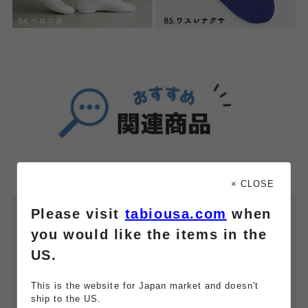
× CLOSE
Please visit
tabiousa.com
when
you would like the items in the
US.
This is the website for Japan market and doesn't
ship to the US.