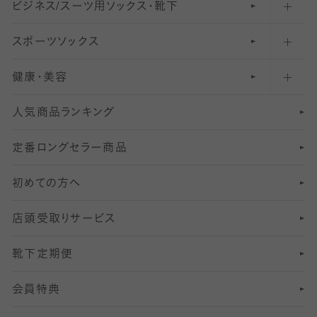
ビジネス/スーツ用
クルーソックス（ふくらはぎ下）
61
レギンスパンツ（レギパン）
ショートストッキング
〜80デニールタイツ
ソックス・靴下
スポーツソックス
ハイソックス
81
マタニティレギンス
結婚式用ストッキング
匠シリーズ
〜110デニールタイツ
健康・美容
オーバーニー・ニーハイソックス
111
5
美脚ストッキング
フレッシャーズ向けソックス・靴下
ランニングソックス・靴下
分丈
〜210デニールタイツ
レギンス
人気商品ランキング
211
6
オールスルーストッキング
冠婚葬祭向けソックス・靴下
ゴルフソックス・靴下
インナーソックス
分丈レギンス
デニールタイツ以上（防寒・厚手タイツ）
定番ロングセラー商品
7
スーツカジュアルソックス・靴下
サッカー・フットサル用ソックス
加圧・着圧ソックス
分丈
レギンス
初めての方へ
8
ロングホーズ
ヨガソックス・靴下
冷えとり靴下
分丈
レギンス
店頭受取りサービス
10
スポーツ用レッグウォーマー
着圧・加圧タイツ
分丈
レギンス
靴下定期便
12
SS
むくみ対策
分丈レギンス
サイズ（21～23cm）
会員特典
13
S
足の疲れ対策
サイズ（22～25cm）
分丈レギンス