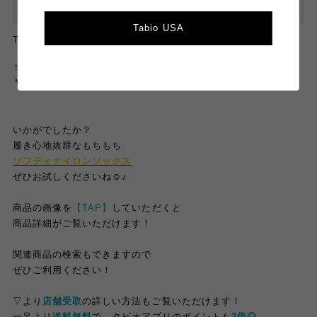
Tabio USA
Tabio
靴下屋
【定番】ソフトナイロンリブシ
【消臭】40デニールショート
ョートソックス
ソックス
￥1,000
￥700
いかがでしたか？
履き心地抜群な
もちもち
ソフティナイロンソックス
ぜひ
お試しくださいね☺︎♪
商品の画像を
【TAP】
していただくと
商品詳細がご覧いただけます！
関連商品の検索もできますので
ぜひご利用ください！
▽より
店舗受取
の詳しい方法もご覧いただけます！
一足より
送料無料
で、タビオアプリのポイントも
2倍◎