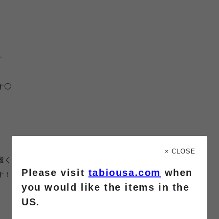
️
す◯
× CLOSE
履くと
Please visit
tabiousa.com
when
す！
you would like the items in the
US.