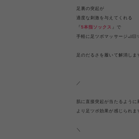
足裏の突起が
適度な刺激を与えてくれる
『
5本指ソックス
』で
手軽に足ツボマッサージ🦶🏻✨
足のだるさを履いて解消しま
／
肌に直接突起が当たるように
より足ツボ効果が感じられま
＼