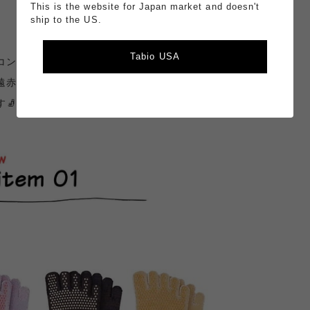
This is the website for Japan market and doesn't
ship to the US.
Tabio USA
コン樹脂に
遠赤効果で
🧦