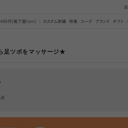
カスタム刺繍
特集
コーデ
ブランド
ギフト
,485円（靴下屋
fam）
ら足ツボをマッサージ★
黒
黒店