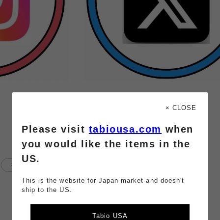
× CLOSE
Please visit
tabiousa.com
when
you would like the items in the
US.
コラボソックス
靴下屋CoCoLo新潟店
This is the website for Japan market and doesn't
ship to the US.
Tabio USA