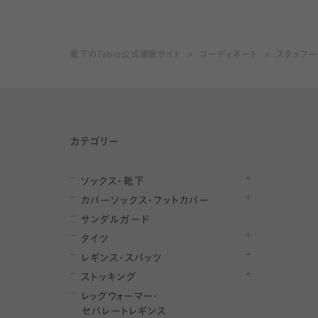
靴下のTabio公式通販サイト
コーディネート
スタッフ
カテゴリー
ソックス・靴下
カバーソックス・フットカバー
サンダルガード
タイツ
レギンス・スパッツ
ストッキング
レ
ッ
グ
ウ
ォ
ー
マ
ー
・
セ
パレー
ト
レ
ギン
ス