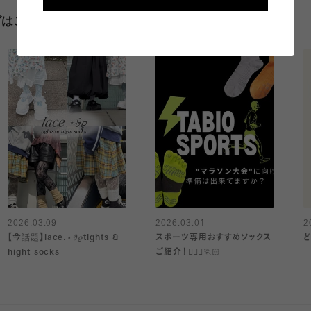
グはこちら
2026.03.09
2026.03.01
2
【今話題】lace.⋆𝜗𝜚tights &
スポーツ専用おすすめソックス
hight socks
ご紹介！🏃🏻‍♀️🏃🏻