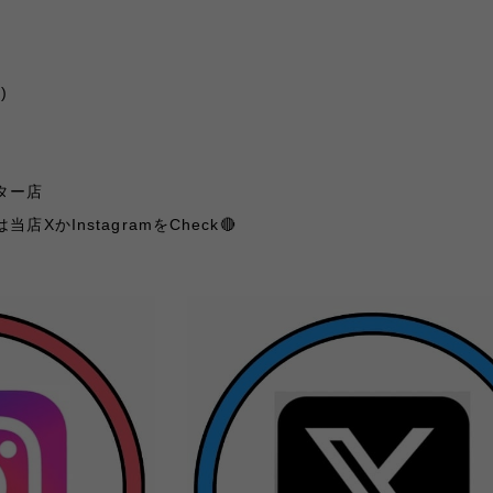
木
)
ター店
は当店
X
か
Instagram
を
Check
🔴