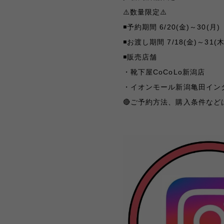
⚠️
数量限定
⚠️
◾️
予約期間
6/20(
金
)
～
30(
月
)
◾️
お渡し期間
7/18(
金
)
～
31(
◾️
販売店舗
・靴下屋
CoCoLo
新潟店
・イオンモール新潟亀田イン
🔴
ご予約方法、購入条件など