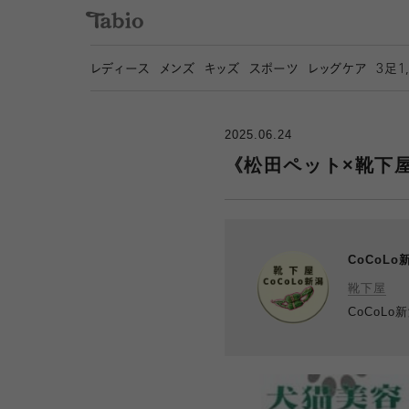
レディース
メンズ
キッズ
スポーツ
レッグケア
3
足1
2025.06.24
《松田ペット×靴下屋
CoCoLo
靴下屋
CoCoLo