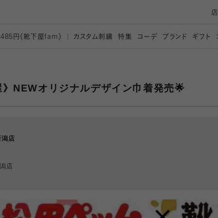
カスタム刺繍
特集
コーデ
ブランド
ギフト
,485円（靴下屋
fam）
》NEWオリジナルデザイン巾着発売🌟
新潟店
新潟店