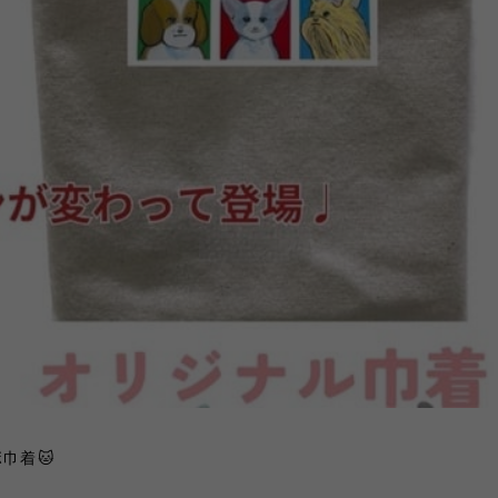
ボ巾着
🐱