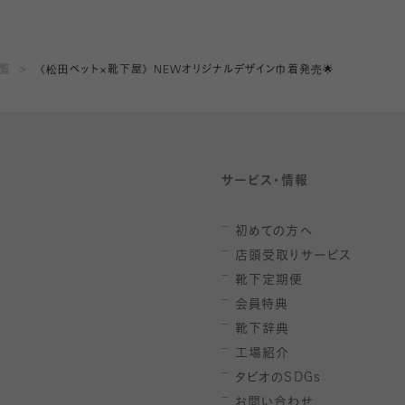
一覧
《松田ペット×靴下屋》NEWオリジナルデザイン巾着発売🌟
サービス・情報
初めての方へ
店頭受取りサービス
靴下定期便
会員特典
靴下辞典
工場紹介
タビオの
SDGs
お問い合わせ