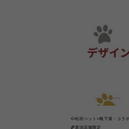
🐶
松田ペット
×
靴下屋・コラ
🌾
新潟店舗限定