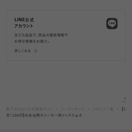
LINE公式
アカウント
友だち追加で、
商品の最新情報や
お得な情報をお届け。
詳しくみる
靴下のTabio公式通販サイト
コーディネート
スタッフ一覧
【3
足1386円】お弁当柄スニーカー用ソックス🍙🍅