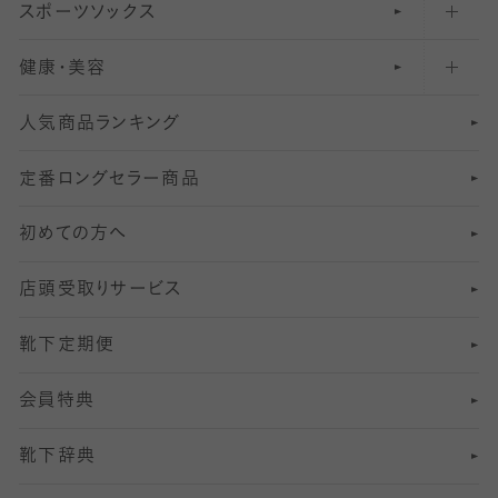
スポーツソックス
ハイソックス
81
マタニティレギンス
結婚式用ストッキング
匠シリーズ
〜110デニールタイツ
健康・美容
オーバーニー・ニーハイソックス
111
5
美脚ストッキング
フレッシャーズ向けソックス・靴下
ランニングソックス・靴下
分丈
〜210デニールタイツ
レギンス
人気商品ランキング
211
6
オールスルーストッキング
冠婚葬祭向けソックス・靴下
ゴルフソックス・靴下
インナーソックス
分丈レギンス
デニールタイツ以上（防寒・厚手タイツ）
定番ロングセラー商品
7
スーツカジュアルソックス・靴下
サッカー・フットサル用ソックス
加圧・着圧ソックス
分丈
レギンス
初めての方へ
8
ロングホーズ
ヨガソックス・靴下
冷えとり靴下
分丈
レギンス
店頭受取りサービス
10
スポーツ用レッグウォーマー
着圧・加圧タイツ
分丈
レギンス
靴下定期便
12
SS
むくみ対策
分丈レギンス
サイズ（21～23cm）
会員特典
13
S
足の疲れ対策
サイズ（22～25cm）
分丈レギンス
靴下辞典
M
足の臭い対策
サイズ（25～27cm）