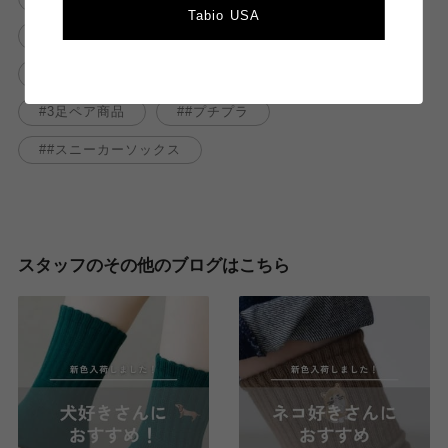
Tabio USA
スニーカーコーデ
スニーカー丈
プチプライス
靴下屋メイワン浜松店
3足ペア商品
#プチプラ
#スニーカーソックス
スタッフのその他のブログはこちら