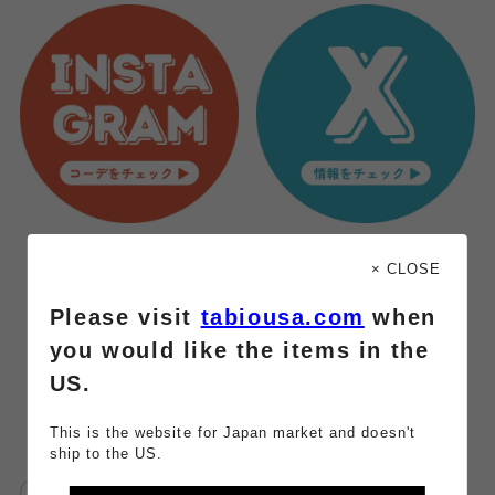
× CLOSE
ご覧いただき
ありがとうございました☺️
Please visit
tabiousa.com
when
みなさまのご来店を
you would like the items in the
お待ちしております 🧦.*･ﾟ
US.
This is the website for Japan market and doesn't
ship to the US.
靴下屋
靴下
足元くら部
足元