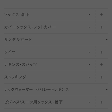
ソックス・靴下
カバーソックス・フットカバー
五本指ソックス・靴下
サンダルガード
足袋ソックス・靴下
フットカバー・カバーソックス（深め）
タイツ
無地・プレーンソックス・靴下
フットカバー・カバーソックス（ふつう）
レギンス・スパッツ
柄ソックス・靴下
フットカバー・カバーソックス（浅め）
30
デニール以下のタイツ（薄手タイツ）
ストッキング
スニーカー（くるぶし）用ソックス
31
柄レギンス
〜40デニールタイツ
レ
ッ
アンクル・ショートソックス（くるぶし上）
41
無地レギンス
伝線しにくいストッキング
グ
ウ
〜60デニールタイツ
ォ
ー
マ
ー
・
セ
パレー
ト
レ
ギン
ス
ビジネス/スーツ用
クルーソックス（ふくらはぎ下）
61
レギンスパンツ（レギパン）
ショートストッキング
〜80デニールタイツ
ソックス・靴下