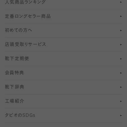
人気商品ランキング
211
6
オールスルーストッキング
冠婚葬祭向けソックス・靴下
ゴルフソックス・靴下
インナーソックス
分丈レギンス
デニールタイツ以上（防寒・厚手タイツ）
定番ロングセラー商品
7
スーツカジュアルソックス・靴下
サッカー・フットサル用ソックス
加圧・着圧ソックス
分丈
レギンス
初めての方へ
8
ロングホーズ
ヨガソックス・靴下
冷えとり靴下
分丈
レギンス
店頭受取りサービス
10
スポーツ用レッグウォーマー
着圧・加圧タイツ
分丈
レギンス
靴下定期便
12
SS
むくみ対策
分丈レギンス
サイズ（21～23cm）
会員特典
13
S
足の疲れ対策
サイズ（22～25cm）
分丈レギンス
靴下辞典
M
足の臭い対策
サイズ（25～27cm）
工場紹介
L
冷え対策
サイズ（27～29cm）
タビオの
SDGs
靴ずれ対策