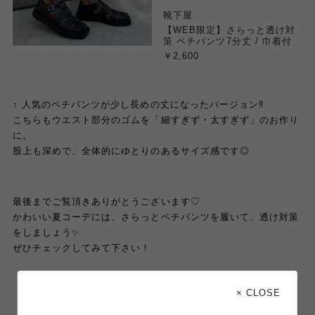
靴下屋
【WEB限定】さらっと透け対
策 ペチパンツ7分丈 / 巾着付
￥2,600
↑ 人気のペチパンツが少し長めの丈になったバージョン‼️
こちらもウエスト部分のゴムを「細すぎず・太すぎず」のお作り
に。
股上も深めで、全体的にゆとりのあるサイズ感です◎
最後までご覧頂きありがとうございます♡
かわいい夏コーデには、さらっとペチパンツを履いて、透け対策
をしましょう✨
ぜひチェックしてみて下さい！
× CLOSE