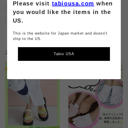
Please visit
tabiousa.com
when
靴下屋
夏
春
透け防止
you would like the items in the
ペチパンツ
靴下屋武蔵小杉東急スクエア
US.
This is the website for Japan market and doesn't
ship to the US.
スタッフのその他のブログはこちら
Tabio USA