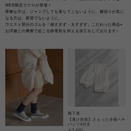
WEB限定でクロが登場！
華奢な方は、ジャンプしても落ちてこないように、腰回りが気に
なる方は、窮屈でないように。
ウエスト部分のゴムを「細すぎず・太すぎず」こだわった商品⭐︎
お洋服との摩擦で起こる静電気を抑える加工をしております✨
靴下屋
【透け対策】さらっと冷感ペチ
パンツ4分丈
￥3,400