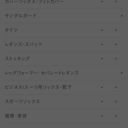
カバーソックス・フットカバー
五本指ソックス・靴下
サンダルガード
足袋ソックス・靴下
フットカバー・カバーソックス（深め）
タイツ
無地・プレーンソックス・靴下
フットカバー・カバーソックス（ふつう）
レギンス・スパッツ
柄ソックス・靴下
フットカバー・カバーソックス（浅め）
30
デニール以下のタイツ（薄手タイツ）
ストッキング
スニーカー（くるぶし）用ソックス
31
柄レギンス
〜40デニールタイツ
レ
ッ
アンクル・ショートソックス（くるぶし上）
41
無地レギンス
伝線しにくいストッキング
グ
ウ
〜60デニールタイツ
ォ
ー
マ
ー
・
セ
パレー
ト
レ
ギン
ス
ビジネス/スーツ用
クルーソックス（ふくらはぎ下）
61
レギンスパンツ（レギパン）
ショートストッキング
〜80デニールタイツ
ソックス・靴下
スポーツソックス
ハイソックス
81
マタニティレギンス
結婚式用ストッキング
匠シリーズ
〜110デニールタイツ
健康・美容
オーバーニー・ニーハイソックス
111
5
美脚ストッキング
フレッシャーズ向けソックス・靴下
ランニングソックス・靴下
分丈
〜210デニールタイツ
レギンス