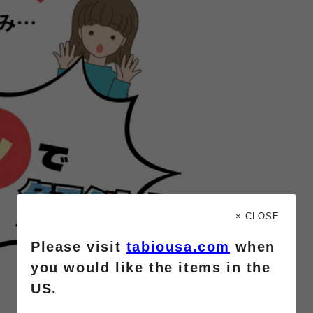
× CLOSE
Please visit
tabiousa.com
when
you would like the items in the
US.