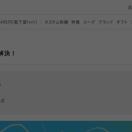
カスタム刺繍
特集
コーデ
ブランド
ギフト
,485円（靴下屋
fam）
解決！
黒
黒店