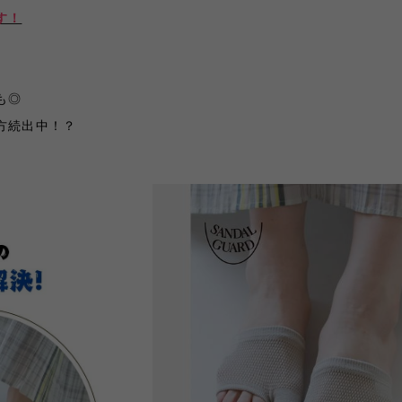
す！
も
◎
方続出中！？