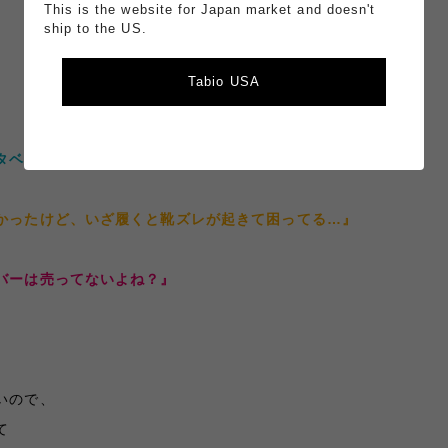
This is the website for Japan market and doesn't
ship to the US.
Tabio USA
タベタして気持ち悪い、でも靴下は履きたくない
…
』
かったけど、いざ履くと靴ズレが起きて困ってる
…
』
バーは売ってないよね？』
いので、
て