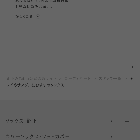
友だち追加で、
商品の最新情報や
お得な情報をお届け。
詳しくみる
靴下のTabio公式通販サイト
コーディネート
スタッフ一覧
キ
レイめサンダルにおすすめソックス
ソックス・靴下
カバーソックス・フットカバー
五本指ソックス・靴下