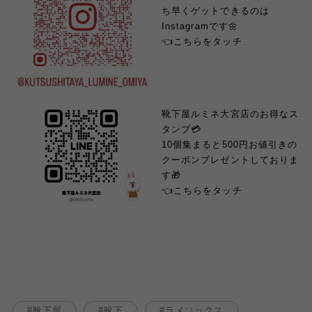
ち早くゲットできるのは
Instagramです🌼
👈こちらをタッチ
靴下屋ルミネ大宮店のお得なス
タンプ💳
10個集まると500円お値引きの
クーポンプレゼントしておりま
す🎁
👈こちらをタッチ
靴下屋
靴下
ラメソックス