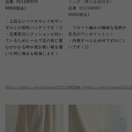
品番: 011190070
トング（滑り止め付き）
¥880(税込)
品番: 011190097
¥990(税込)
・上品なレースがキレイめサン
ダルとの相性バッチリです！◎
・
フロート編みの繊細な花柄が
・足裏部分にクッションが付い
足元のワンポイントに！
ているためヒールで足の前に重
・内側すべり止め付でずれにく
心がかかる時や底が硬い靴を履
いです！
◎
いた時に痛みを軽減します！
https://tabio.com/jp/detail/011190070/
https://tabio.com/jp/detail/01