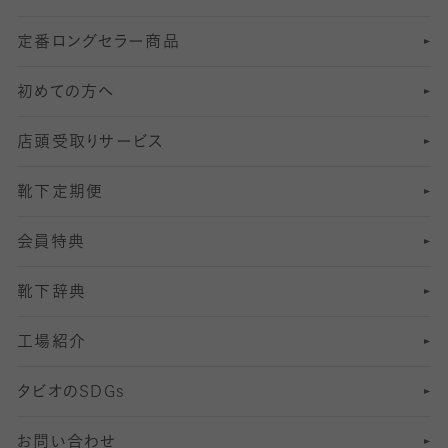
定番ロングセラー商品
7
スーツカジュアルソックス・靴下
サッカー・フットサル用ソックス
加圧・着圧ソックス
分丈
レギンス
初めての方へ
8
ロングホーズ
ヨガソックス・靴下
冷えとり靴下
分丈
レギンス
店頭受取りサービス
10
スポーツ用レッグウォーマー
着圧・加圧タイツ
分丈
レギンス
靴下定期便
12
SS
むくみ対策
分丈レギンス
サイズ（21～23cm）
会員特典
13
S
足の疲れ対策
サイズ（22～25cm）
分丈レギンス
靴下辞典
M
足の臭い対策
サイズ（25～27cm）
工場紹介
L
冷え対策
サイズ（27～29cm）
タビオの
SDGs
靴ずれ対策
お問い合わせ
快適な睡眠対策