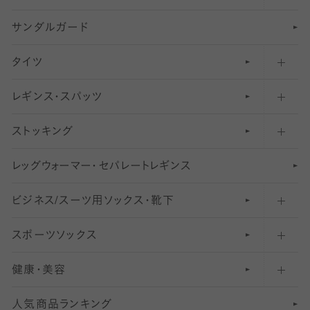
サンダルガード
足袋ソックス・靴下
フットカバー・カバーソックス（深め）
タイツ
無地・プレーンソックス・靴下
フットカバー・カバーソックス（ふつう）
レギンス・スパッツ
柄ソックス・靴下
フットカバー・カバーソックス（浅め）
30
デニール以下のタイツ（薄手タイツ）
ストッキング
スニーカー（くるぶし）用ソックス
31
柄レギンス
〜40デニールタイツ
レ
ッ
アンクル・ショートソックス（くるぶし上）
41
無地レギンス
伝線しにくいストッキング
グ
ウ
〜60デニールタイツ
ォ
ー
マ
ー
・
セ
パレー
ト
レ
ギン
ス
ビジネス/スーツ用
クルーソックス（ふくらはぎ下）
61
レギンスパンツ（レギパン）
ショートストッキング
〜80デニールタイツ
ソックス・靴下
スポーツソックス
ハイソックス
81
マタニティレギンス
結婚式用ストッキング
匠シリーズ
〜110デニールタイツ
健康・美容
オーバーニー・ニーハイソックス
111
5
美脚ストッキング
フレッシャーズ向けソックス・靴下
ランニングソックス・靴下
分丈
〜210デニールタイツ
レギンス
人気商品ランキング
211
6
オールスルーストッキング
冠婚葬祭向けソックス・靴下
ゴルフソックス・靴下
インナーソックス
分丈レギンス
デニールタイツ以上（防寒・厚手タイツ）