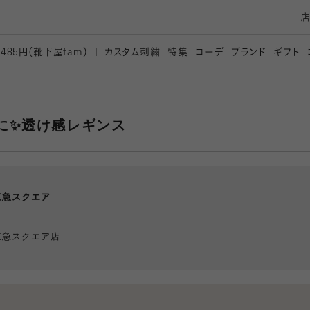
カスタム刺繍
特集
コーデ
ブランド
ギフト
,485円（靴下屋
fam）
に✨透け感レギンス
東急スクエア
東急スクエア店