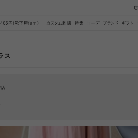
カスタム刺繍
特集
コーデ
ブランド
ギフト
,485円（靴下屋
fam）
ラス
街店
街