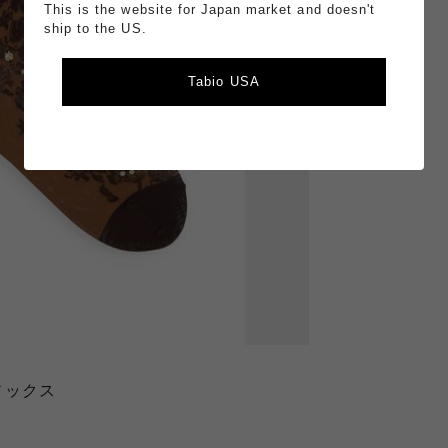
This is the website for Japan market and doesn't
ship to the US.
Tabio USA
ソックス