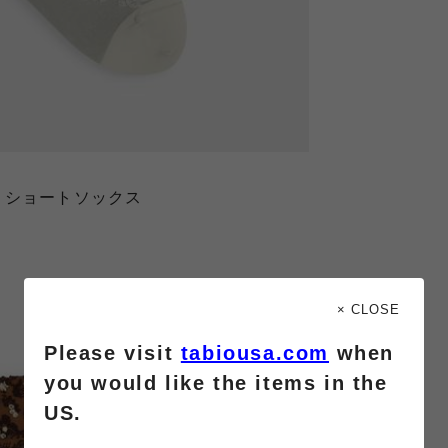
トショートソックス
× CLOSE
Please visit
tabiousa.com
when
you would like the items in the
US.