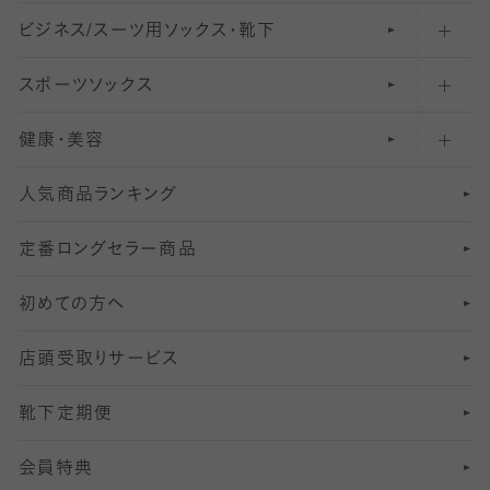
ビジネス/スーツ用
クルーソックス（ふくらはぎ下）
61
レギンスパンツ（レギパン）
ショートストッキング
〜80デニールタイツ
ソックス・靴下
スポーツソックス
ハイソックス
81
マタニティレギンス
結婚式用ストッキング
匠シリーズ
〜110デニールタイツ
健康・美容
オーバーニー・ニーハイソックス
111
5
美脚ストッキング
フレッシャーズ向けソックス・靴下
ランニングソックス・靴下
分丈
〜210デニールタイツ
レギンス
人気商品ランキング
211
6
オールスルーストッキング
冠婚葬祭向けソックス・靴下
ゴルフソックス・靴下
インナーソックス
分丈レギンス
デニールタイツ以上（防寒・厚手タイツ）
定番ロングセラー商品
7
スーツカジュアルソックス・靴下
サッカー・フットサル用ソックス
加圧・着圧ソックス
分丈
レギンス
初めての方へ
8
ロングホーズ
ヨガソックス・靴下
冷えとり靴下
分丈
レギンス
店頭受取りサービス
10
スポーツ用レッグウォーマー
着圧・加圧タイツ
分丈
レギンス
靴下定期便
12
SS
むくみ対策
分丈レギンス
サイズ（21～23cm）
会員特典
13
S
足の疲れ対策
サイズ（22～25cm）
分丈レギンス