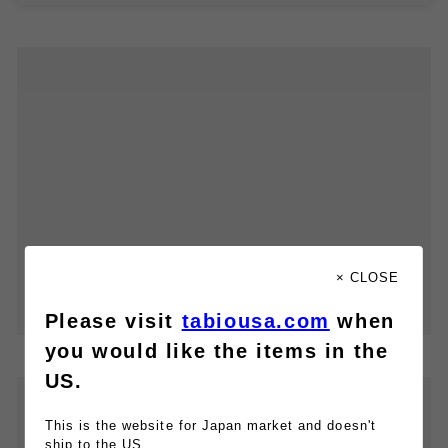
× CLOSE
Please visit
tabiousa.com
when
you would like the items in the
US.
This is the website for Japan market and doesn't
ship to the US.