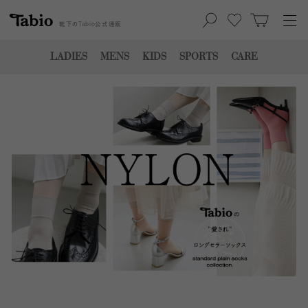
靴下の
Tabio
公式通販
LADIES
MENS
KIDS
SPORTS
CARE