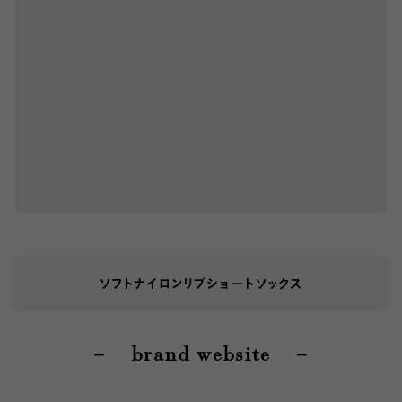
ソフトナイロンリブショートソックス
－ brand website －