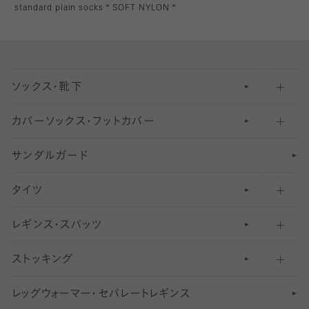
standard plain socks＂SOFT NYLON＂
ソックス・靴下
カバーソックス・フットカバー
五本指ソックス・靴下
サンダルガード
足袋ソックス・靴下
フットカバー・カバーソックス（深め）
タイツ
無地・プレーンソックス・靴下
フットカバー・カバーソックス（ふつう）
レギンス・スパッツ
柄ソックス・靴下
フットカバー・カバーソックス（浅め）
30
デニール以下のタイツ（薄手タイツ）
ストッキング
スニーカー（くるぶし）用ソックス
31
柄レギンス
〜40デニールタイツ
レ
ッ
アンクル・ショートソックス（くるぶし上）
41
無地レギンス
伝線しにくいストッキング
グ
ウ
〜60デニールタイツ
ォ
ー
マ
ー
・
セ
パレー
ト
レ
ギン
ス