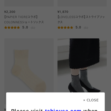
¥2,200
¥1,870
【PAPIER TIGREコラボ】
【LOVELESSコラボ】ストライプソッ
COLONNESショートソックス
クス
5.0
5.0
（1）
（1）
× CLOSE
Please visit
tabiousa.com
when
¥1,320
¥1,540