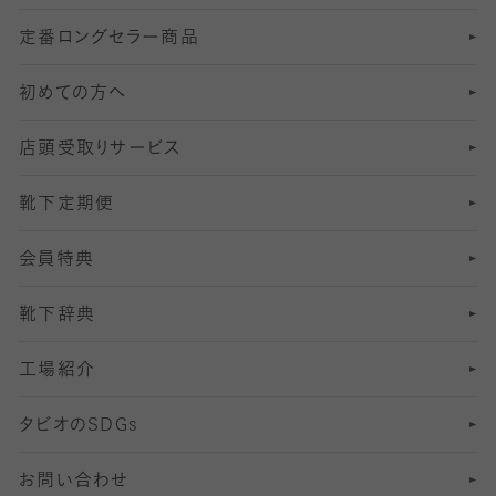
定番ロングセラー商品
7
スーツカジュアルソックス・靴下
サッカー・フットサル用ソックス
加圧・着圧ソックス
分丈
レギンス
初めての方へ
8
ロングホーズ
ヨガソックス・靴下
冷えとり靴下
分丈
レギンス
店頭受取りサービス
10
スポーツ用レッグウォーマー
着圧・加圧タイツ
分丈
レギンス
靴下定期便
12
SS
むくみ対策
分丈レギンス
サイズ（21～23cm）
会員特典
13
S
足の疲れ対策
サイズ（22～25cm）
分丈レギンス
靴下辞典
M
足の臭い対策
サイズ（25～27cm）
工場紹介
L
冷え対策
サイズ（27～29cm）
タビオの
SDGs
靴ずれ対策
お問い合わせ
快適な睡眠対策