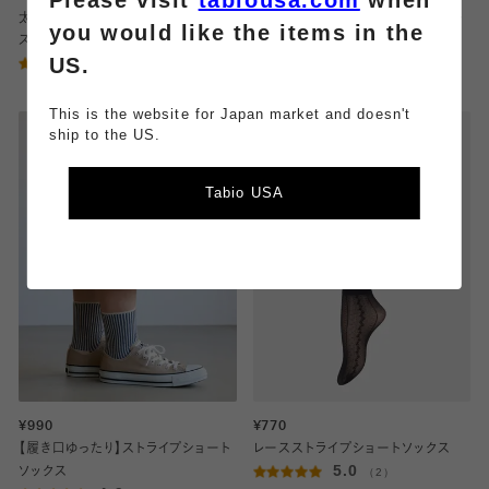
太ストライプメッシュショートソック
アンチピリング細ストライプショート
you would like the items in the
ス
ソックス
US.
3.0
5.0
（2）
（1）
This is the website for Japan market and doesn't
ship to the US.
Tabio USA
¥990
¥770
【履き口ゆったり】ストライプショート
レースストライプショートソックス
5.0
ソックス
（2）