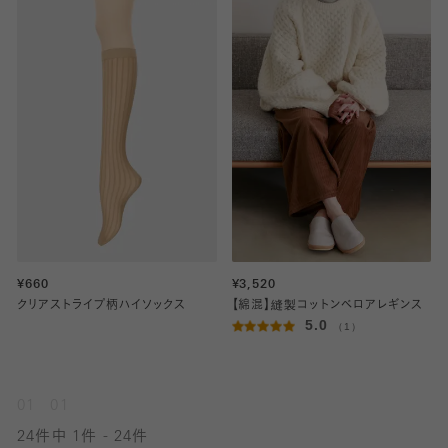
¥660
¥3,520
クリアストライプ柄ハイソックス
【綿混】縫製コットンベロアレギンス
5.0
（1）
01
01
24件中 1件 - 24件