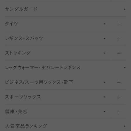
サンダルガード
足袋ソックス・靴下
フットカバー・カバーソックス（深め）
タイツ
無地・プレーンソックス・靴下
フットカバー・カバーソックス（ふつう）
レギンス・スパッツ
柄ソックス・靴下
フットカバー・カバーソックス（浅め）
30
デニール以下のタイツ（薄手タイツ）
ストッキング
スニーカー（くるぶし）用ソックス
31
柄レギンス
〜40デニールタイツ
レ
ッ
アンクル・ショートソックス（くるぶし上）
41
無地レギンス
伝線しにくいストッキング
グ
ウ
〜60デニールタイツ
ォ
ー
マ
ー
・
セ
パレー
ト
レ
ギン
ス
ビジネス/スーツ用
クルーソックス（ふくらはぎ下）
61
レギンスパンツ（レギパン）
ショートストッキング
〜80デニールタイツ
ソックス・靴下
スポーツソックス
ハイソックス
81
マタニティレギンス
結婚式用ストッキング
匠シリーズ
〜110デニールタイツ
健康・美容
オーバーニー・ニーハイソックス
111
5
美脚ストッキング
フレッシャーズ向けソックス・靴下
ランニングソックス・靴下
分丈
〜210デニールタイツ
レギンス
人気商品ランキング
211
6
オールスルーストッキング
冠婚葬祭向けソックス・靴下
ゴルフソックス・靴下
インナーソックス
分丈レギンス
デニールタイツ以上（防寒・厚手タイツ）