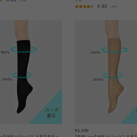
（18）
クス
4.52
（65）
¥2,530