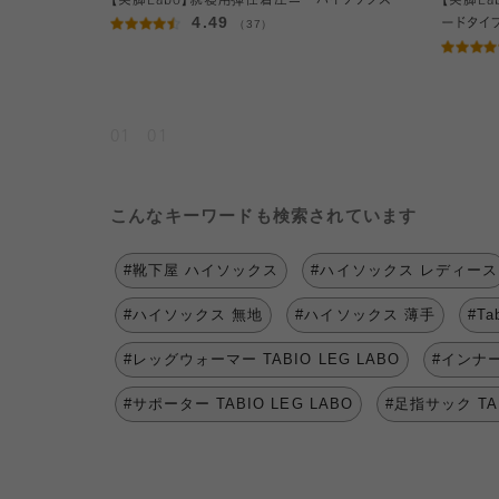
【美脚Labo】就寝用弾性着圧ニーハイソックス
【美脚L
4.49
（37）
ードタイ
01
01
こんなキーワードも検索されています
#靴下屋 ハイソックス
#ハイソックス レディース
#ハイソックス 無地
#ハイソックス 薄手
#T
#レッグウォーマー TABIO LEG LABO
#インナー 
#サポーター TABIO LEG LABO
#足指サック TAB