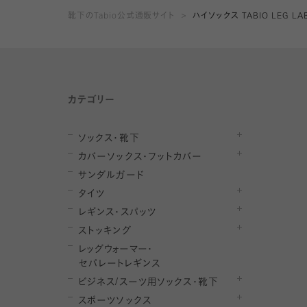
靴下のTabio公式通販サイト
ハイソックス TABIO LEG L
カテゴリー
ソックス・靴下
カバーソックス・フットカバー
サンダルガード
タイツ
レギンス・スパッツ
ストッキング
レ
ッ
グ
ウ
ォ
ー
マ
ー
・
セ
パレー
ト
レ
ギン
ス
ビジネス/スーツ用
ソックス・靴下
スポーツソックス