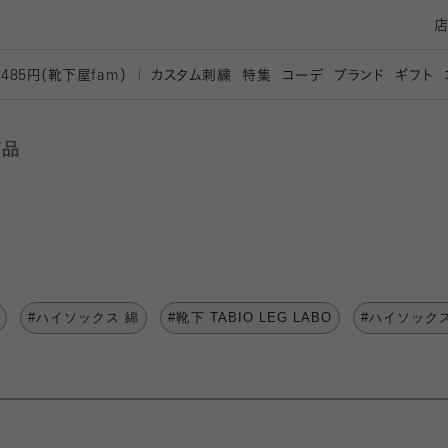
カスタム刺繍
特集
コーデ
ブランド
ギフト
,485円（靴下屋
fam）
商品
#ハイソックス 綿
#靴下 TABIO LEG LABO
#ハイソック