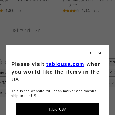
abo】弾性ハイソックス ※厚手着圧ハ
【美脚Labo】弾性ハイソックス ※薄
プ
ードタイプ
4.83
4.11
（6）
（27）
8件中 1件 - 8件
× CLOSE
#ハイソックス 綿
#靴下 TABIO LEG LABO
#ハイソック
Please visit
tabiousa.com
when
you would like the items in the
abio ハイソックス
#ハイソックス ウール混
#シアー ハイソック
US.
TABIO LEG LABO
#レギンス TABIO LEG LABO
#パーツソッ
This is the website for Japan market and doesn't
IO LEG LABO
ship to the US.
Tabio USA