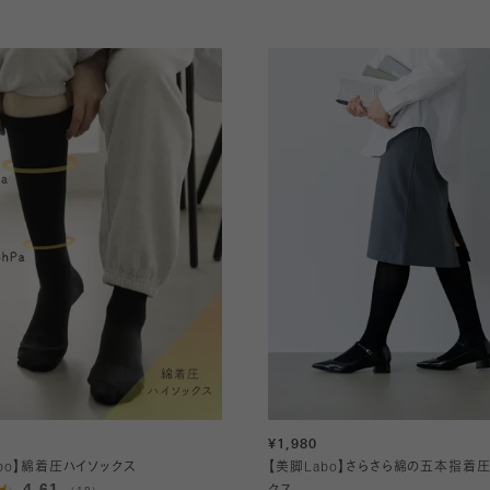
¥1,980
abo】綿着圧ハイソックス
【美脚Labo】さらさら綿の五本指着
4.61