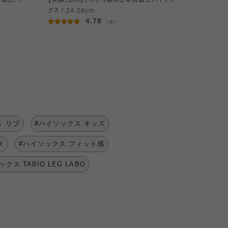
手着圧ハ
【美脚Labo】さらさら綿の五本指着圧ハイソッ
クス / 24-26cm
4.78
（9）
ス リブ
#ハイソックス キッズ
ス
#ハイソックス フィット感
クス TABIO LEG LABO