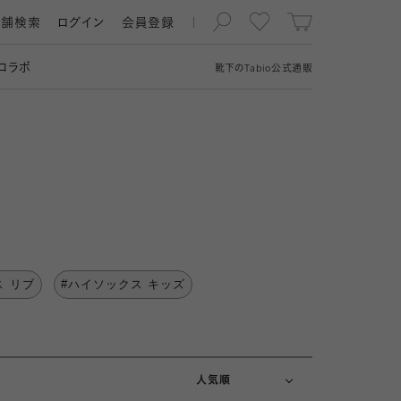
店舗検索
ログイン
会員登録
コラボ
靴下の
Tabio
公式通販
ス リブ
#ハイソックス キッズ
新着順
価格が安い順
価格が高い順
人気順