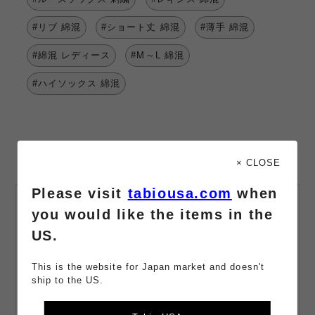
#リブ 綿混
#ショート丈 綿混
#薄手 綿混
#綿混 レディース
#M～L 綿混
#ハイソックス 綿混
× CLOSE
Please visit
tabiousa.com
when
会員登録・
you would like the items in the
メールマガジン登録
US.
最新情報や限定クーポンをお届け。
購入でポイント獲得。会員は110円（税込）購入で+1ポイント獲
This is the website for Japan market and doesn't
得。
ship to the US.
メールアドレス