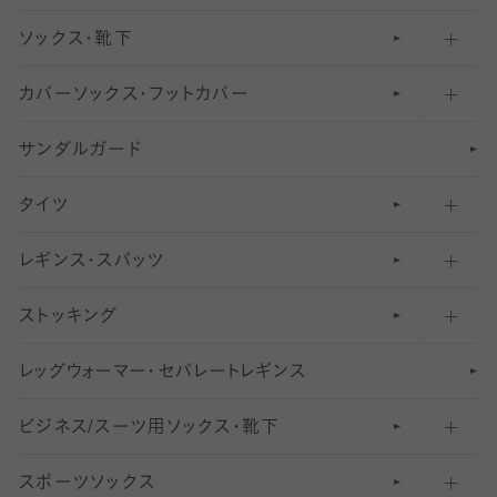
ソックス・靴下
カバーソックス・フットカバー
五本指ソックス・靴下
サンダルガード
足袋ソックス・靴下
フットカバー・カバーソックス（深め）
タイツ
無地・プレーンソックス・靴下
フットカバー・カバーソックス（ふつう）
レギンス・スパッツ
柄ソックス・靴下
フットカバー・カバーソックス（浅め）
30
デニール以下のタイツ（薄手タイツ）
ストッキング
スニーカー（くるぶし）用ソックス
31
柄レギンス
〜40デニールタイツ
レ
ッ
アンクル・ショートソックス（くるぶし上）
41
無地レギンス
伝線しにくいストッキング
グ
ウ
〜60デニールタイツ
ォ
ー
マ
ー
・
セ
パレー
ト
レ
ギン
ス
ビジネス/スーツ用
クルーソックス（ふくらはぎ下）
61
レギンスパンツ（レギパン）
ショートストッキング
〜80デニールタイツ
ソックス・靴下
スポーツソックス
ハイソックス
81
マタニティレギンス
結婚式用ストッキング
匠シリーズ
〜110デニールタイツ