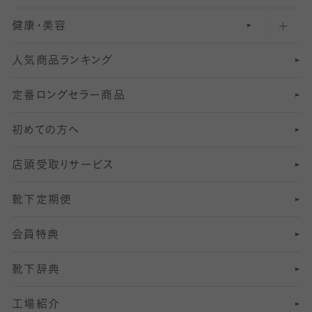
健康・美容
オーバーニー・ニーハイソックス
111
5
美脚ストッキング
フレッシャーズ向けソックス・靴下
ランニングソックス・靴下
分丈
〜210デニールタイツ
レギンス
人気商品ランキング
211
6
オールスルーストッキング
冠婚葬祭向けソックス・靴下
ゴルフソックス・靴下
インナーソックス
分丈レギンス
デニールタイツ以上（防寒・厚手タイツ）
定番ロングセラー商品
7
スーツカジュアルソックス・靴下
サッカー・フットサル用ソックス
加圧・着圧ソックス
分丈
レギンス
初めての方へ
8
ロングホーズ
ヨガソックス・靴下
冷えとり靴下
分丈
レギンス
店頭受取りサービス
10
スポーツ用レッグウォーマー
着圧・加圧タイツ
分丈
レギンス
靴下定期便
12
SS
むくみ対策
分丈レギンス
サイズ（21～23cm）
会員特典
13
S
足の疲れ対策
サイズ（22～25cm）
分丈レギンス
靴下辞典
M
足の臭い対策
サイズ（25～27cm）
工場紹介
L
冷え対策
サイズ（27～29cm）