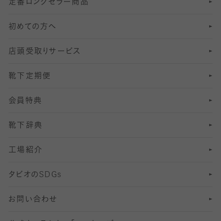
定番ロングセラー商品
7
スーツカジュアルソックス・靴下
サッカー・フットサル用ソックス
加圧・着圧ソックス
分丈
レギンス
初めての方へ
8
ロングホーズ
ヨガソックス・靴下
冷えとり靴下
分丈
レギンス
店頭受取りサービス
10
スポーツ用レッグウォーマー
着圧・加圧タイツ
分丈
レギンス
靴下定期便
12
SS
むくみ対策
分丈レギンス
サイズ（21～23cm）
会員特典
13
S
足の疲れ対策
サイズ（22～25cm）
分丈レギンス
靴下辞典
M
足の臭い対策
サイズ（25～27cm）
工場紹介
L
冷え対策
サイズ（27～29cm）
タビオの
SDGs
靴ずれ対策
お問い合わせ
快適な睡眠対策