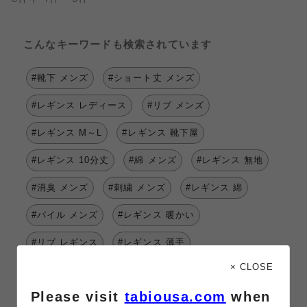
こんなキーワードも検索されています
#靴下 メンズ
#ショート丈 メンズ
#レギンス レディース
#リブ メンズ
#レギンス M～L
#レギンス 靴下屋
#レギンス 10分丈
#綿 メンズ
#レギンス 無地
#消臭 メンズ
#刺繍 メンズ
#レギンス 綿
#パイル メンズ
#レギンス 暖かい
#リブ レギンス
#レギンス 薄手
× CLOSE
#吸水速乾 メンズ
#レギンス フィット感
Please visit
tabiousa.com
when
#定番 メンズ
#リンキング メンズ