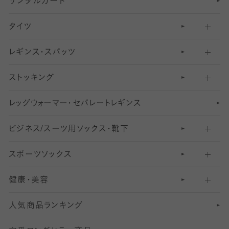
サンダルガード
足袋ソックス・靴下
フットカバー・カバーソックス（深め）
タイツ
無地・プレーンソックス・靴下
フットカバー・カバーソックス（ふつう）
レギンス・スパッツ
柄ソックス・靴下
フットカバー・カバーソックス（浅め）
30
デニール以下のタイツ（薄手タイツ）
ストッキング
スニーカー（くるぶし）用ソックス
31
柄レギンス
〜40デニールタイツ
レ
ッ
アンクル・ショートソックス（くるぶし上）
41
無地レギンス
伝線しにくいストッキング
グ
ウ
〜60デニールタイツ
ォ
ー
マ
ー
・
セ
パレー
ト
レ
ギン
ス
ビジネス/スーツ用
クルーソックス（ふくらはぎ下）
61
レギンスパンツ（レギパン）
ショートストッキング
〜80デニールタイツ
ソックス・靴下
スポーツソックス
ハイソックス
81
マタニティレギンス
結婚式用ストッキング
匠シリーズ
〜110デニールタイツ
健康・美容
オーバーニー・ニーハイソックス
111
5
美脚ストッキング
フレッシャーズ向けソックス・靴下
ランニングソックス・靴下
分丈
〜210デニールタイツ
レギンス
人気商品ランキング
211
6
オールスルーストッキング
冠婚葬祭向けソックス・靴下
ゴルフソックス・靴下
インナーソックス
分丈レギンス
デニールタイツ以上（防寒・厚手タイツ）