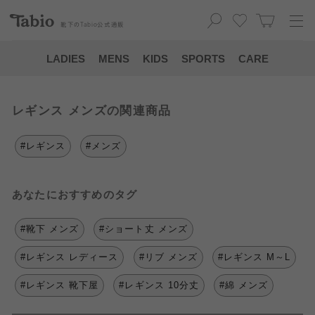
靴下の
Tabio
公式通販
LADIES
MENS
KIDS
SPORTS
CARE
レギンス メンズの関連商品
#レギンス
#メンズ
あなたにおすすめのタグ
#靴下 メンズ
#ショート丈 メンズ
#レギンス レディース
#リブ メンズ
#レギンス M～L
#レギンス 靴下屋
#レギンス 10分丈
#綿 メンズ