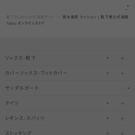
靴下のTabio公式通販サイト
吸水速乾 クッション | 靴下屋公式通販
Tabio オンラインストア
ソックス・靴下
カバーソックス・フットカバー
五本指ソックス・靴下
サンダルガード
足袋ソックス・靴下
フットカバー・カバーソックス（深め）
タイツ
無地・プレーンソックス・靴下
フットカバー・カバーソックス（ふつう）
レギンス・スパッツ
柄ソックス・靴下
フットカバー・カバーソックス（浅め）
30
デニール以下のタイツ（薄手タイツ）
ストッキング
スニーカー（くるぶし）用ソックス
31
柄レギンス
〜40デニールタイツ