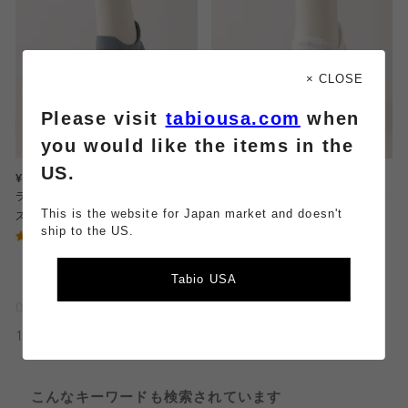
× CLOSE
Please visit
tabiousa.com
when
you would like the items in the
US.
¥1,980
¥1,980
ライトクッションノーショー / Sサイ
ライトクッションノーショー / Mサイ
This is the website for Japan market and doesn't
ズ
ズ
ship to the US.
5.0
4.43
（1）
（7）
Tabio USA
01
01
12件中 1件 - 12件
こんなキーワードも検索されています