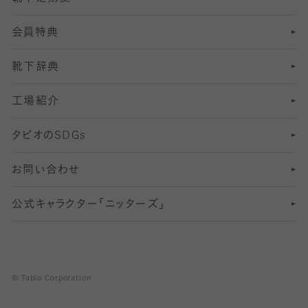
会員特典
13
S
足の疲れ対策
サイズ（22～25cm）
分丈レギンス
靴下辞典
M
足の臭い対策
サイズ（25～27cm）
工場紹介
L
冷え対策
サイズ（27～29cm）
タビオの
SDGs
靴ずれ対策
お問い合わせ
快適な睡眠対策
公式キャラクター「ニッターズ」
© Tabio Corporation