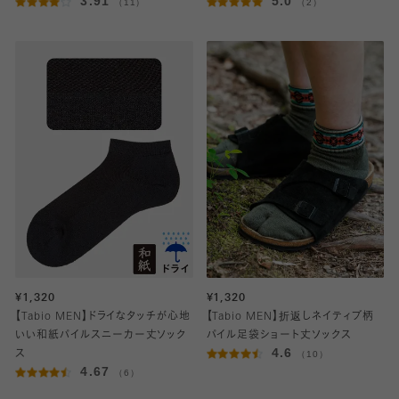
3.91
5.0
（11）
（2）
¥1,320
¥1,320
【Tabio MEN】ドライなタッチが心地
【Tabio MEN】折返しネイティブ柄
いい和紙パイルスニーカー丈ソック
パイル足袋ショート丈ソックス
4.6
ス
（10）
4.67
（6）