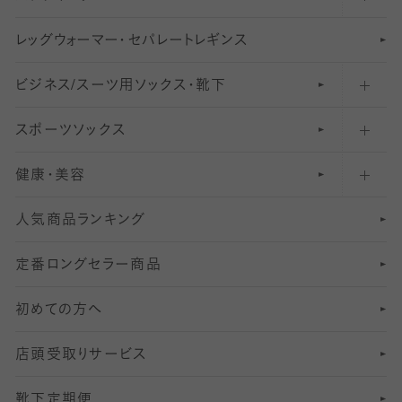
レ
ッ
アンクル・ショートソックス（くるぶし上）
41
無地レギンス
伝線しにくいストッキング
グ
ウ
〜60デニールタイツ
ォ
ー
マ
ー
・
セ
パレー
ト
レ
ギン
ス
ビジネス/スーツ用
クルーソックス（ふくらはぎ下）
61
レギンスパンツ（レギパン）
ショートストッキング
〜80デニールタイツ
ソックス・靴下
スポーツソックス
ハイソックス
81
マタニティレギンス
結婚式用ストッキング
匠シリーズ
〜110デニールタイツ
健康・美容
オーバーニー・ニーハイソックス
111
5
美脚ストッキング
フレッシャーズ向けソックス・靴下
ランニングソックス・靴下
分丈
〜210デニールタイツ
レギンス
人気商品ランキング
211
6
オールスルーストッキング
冠婚葬祭向けソックス・靴下
ゴルフソックス・靴下
インナーソックス
分丈レギンス
デニールタイツ以上（防寒・厚手タイツ）
定番ロングセラー商品
7
スーツカジュアルソックス・靴下
サッカー・フットサル用ソックス
加圧・着圧ソックス
分丈
レギンス
初めての方へ
8
ロングホーズ
ヨガソックス・靴下
冷えとり靴下
分丈
レギンス
店頭受取りサービス
10
スポーツ用レッグウォーマー
着圧・加圧タイツ
分丈
レギンス
靴下定期便
12
SS
むくみ対策
分丈レギンス
サイズ（21～23cm）